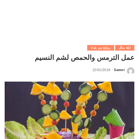
ابلة منال
روايح من بلدنا
عمل الترمس والحمص لشم النسيم
22/01/2018
Samer
Posted
by