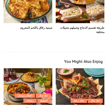
طريقة تقسيم الدجاج وتتبيلهم بتتبيلات
صينية رقاق باللحم المفروم
مختلفة
You Might Also Enjoy
ابلة منال
افطار-رمضان
ابلة منال
منال رشاد
المطبخ
رمضان