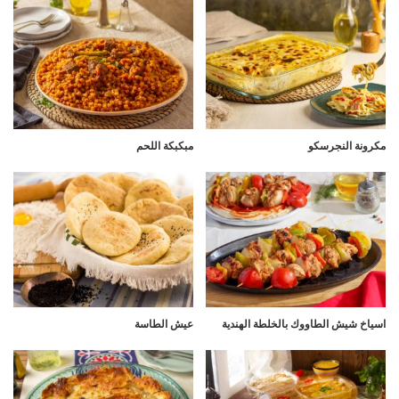
مكرونة النجرسكو
مبكبكة اللحم
اسياخ شيش الطاووك بالخلطة الهندية
عيش الطاسة