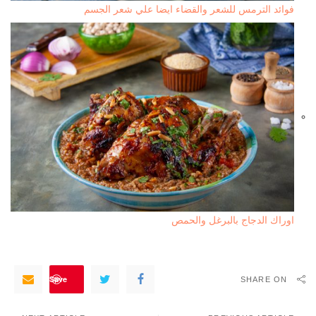
فوائد الترمس للشعر والقضاء ايضا علي شعر الجسم
اوراك الدجاج بالبرغل والحمص
Save
SHARE ON