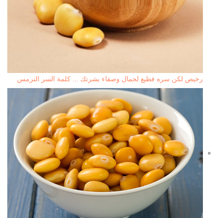
رخيص لكن سره فظيع لجمال وصفاء بشرتك ... كلمة السر الترمس