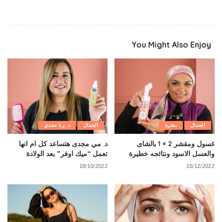
You Might Also Enjoy
الجمال
بشرة
الجمال
د. رنا مجدي
غسول ومقشر 2 × 1 بالشاى
د. مي مجدى هتساعد كل ام انها
والعسل الاسود ونتائجه خطيرة
تعمل “ميك اوفر” بعد الولادة
18/10/2022
15/12/2022