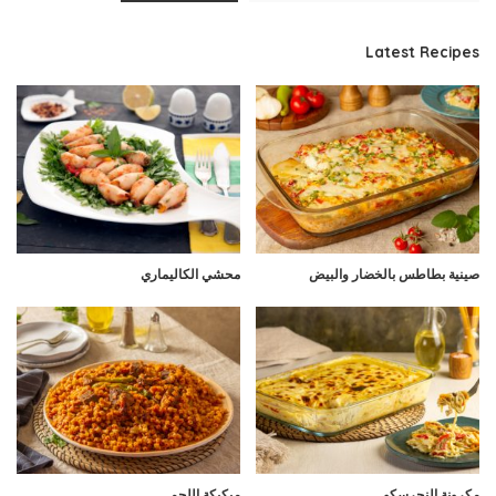
Latest Recipes
صينية بطاطس بالخضار والبيض
محشي الكاليماري
مكرونة النجرسكو
مبكبكة اللحم