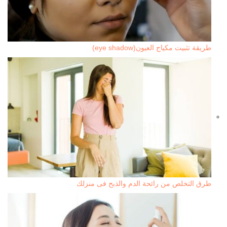
طريقة تثبيت مكياج العيون(eye shadow)
طرق التخلص من رائحة الدم والذبح فى منزلك