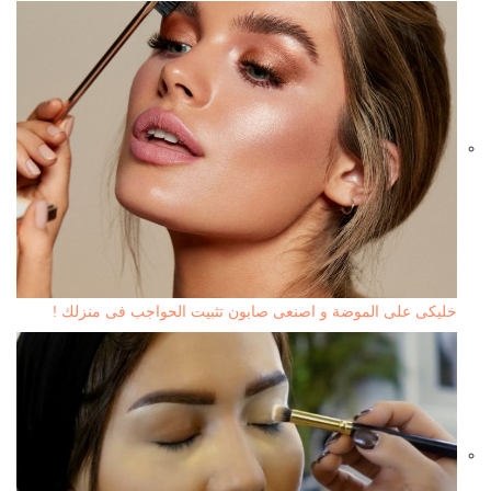
خليكى على الموضة و اصنعى صابون تثبيت الحواجب فى منزلك !