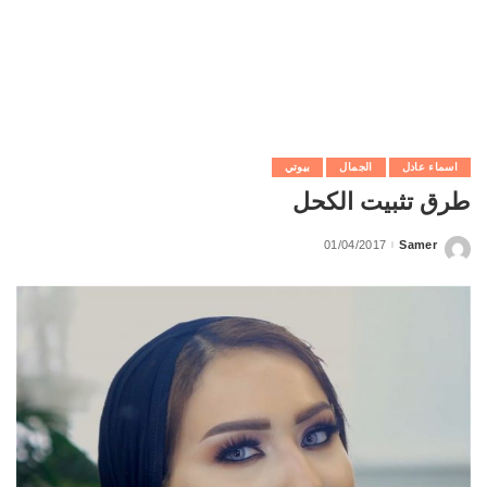
اسماء عادل
الجمال
بيوتي
طرق تثبيت الكحل
01/04/2017
Samer
Posted
by