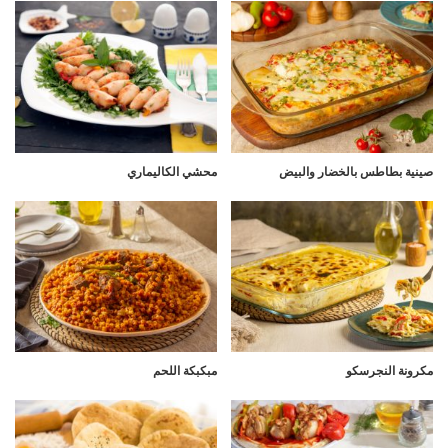
صينية بطاطس بالخضار والبيض
محشي الكاليماري
مكرونة النجرسكو
مبكبكة اللحم