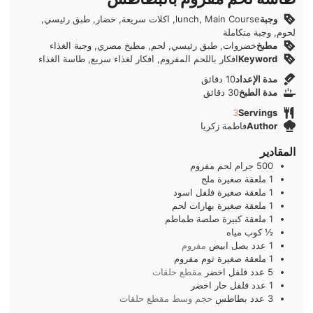
وجبة
lunch, Main Course, اكلات سريعة, خضار, طبق رئيسي,
لحوم, وجبة متكاملة
مطبخ
خضروات, طبق رئيسي, لحم, مطبخ مصري, وجبة الغذاء
Keyword
افكار باللحم المفروم, افكار لغذاء سريع, طاسة الغذاء
دقائق
مدة الإعداد
10
دقائق
دقائق
مدة الطبخ
30
دقائق
3
Servings
Author
فاطمة زكريا
المقادير
500
جرام
لحم مفروم
1
ملعقة صغيرة
ملح
1
ملعقة صغيرة
فلفل اسود
1
ملعقة صغيرة
بهارات لحم
1
ملعقة كبيرة
صلصة طماطم
½
كوب
مياه
1
عدد
بصل ابيض
مفروم
1
ملعقة صغيرة
ثوم مفروم
5
عدد
فلفل اخضر
مقطع حلقات
1
عدد
فلفل حار اخضر
3
عدد
بطاطس
حجم وسط مقطع حلقات