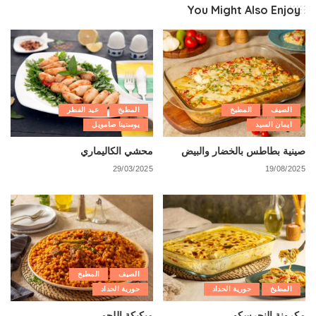
You Might Also Enjoy
الصيف
المطبخ
المطبخ
عيد الفطر
ايمان السيد
يوستينا صامويل
صينية بطاطس بالخضار والبيض
محشي الكاليماري
29/03/2025
19/08/2025
الصيف
المطبخ
المطبخ
حورية الحداد
حورية الحداد
مكرونة النجرسكو
مبكبكة اللحم