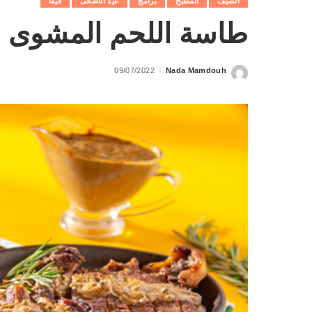
الصيف
المطبخ
برامج
عيد الأضحى
فيفا
طاسة اللحم المشوى
09/07/2022
Nada Mamdouh
Posted
by