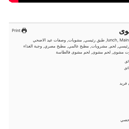
وى
Print
 طبق رئيسي, مشويات, وصفات عيد الاضحي
ئيسي, لحم, مشروبات, مطبخ عالمي, مطبخ مصري, وجبة الغذاء
وت مشوى, لحم مشوى, لحم مشوى فالطاسة
ئق
ئق
ئق
ئق
 فريد
حصي