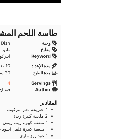
طاسة اللحم المش
وجبة
lunch, Main Dish,
مطبخ
طبق ر
Keyword
انترك
دقا
مدة الإعداد
10
دقا
دقا
مدة الطبخ
30
دقا
4
Servings
Author
فيفيان
المقادير
4
شريحة
لحم انتركوت
2
ملعقة كبيرة
زبدة
1
ملعقة كبيرة
زيت زيتون
1
ملعقة كبيرة
فلفل اسود 
1
عود
روز ماري