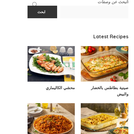
البحث عن وصفات
ابحث
Latest Recipes
صينية بطاطس بالخضار
محشي الكاليماري
والبيض