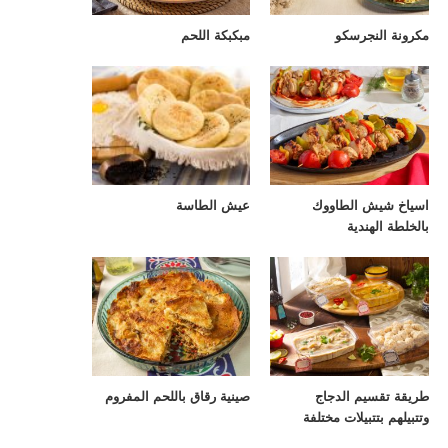
مكرونة النجرسكو
مبكبكة اللحم
اسياخ شيش الطاووك
عيش الطاسة
بالخلطة الهندية
طريقة تقسيم الدجاج
صينية رقاق باللحم المفروم
وتتبيلهم بتتبيلات مختلفة