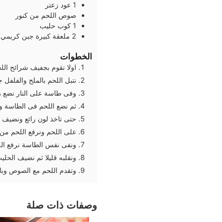
1
عود
زعتر
صوص اللحم من كنور
1
كوب
حليب
2
ملعقة كبيرة
جبن كريمي
الخطوات
اولا نقوم بجفيف شرائح اللح
نتبل اللحم بالملح والفلفل ج
وفى طاسة على النار نضع زي
ثم نضع اللحم فى الطاسة ونشوحه لمدة 3 دق
حتى تاخذ لون رائع ونضيف 
على اللحم ونرفع اللحم من
ونفى نفس الطاسة نرفع ال
ونقلبه قليلا ثم نضيف الحل
وتقدم اللحم مع الصوص وبا
وصفات ذات صلة