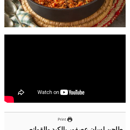
Print
طاجن لسان عصفور بالكبد والقوانص