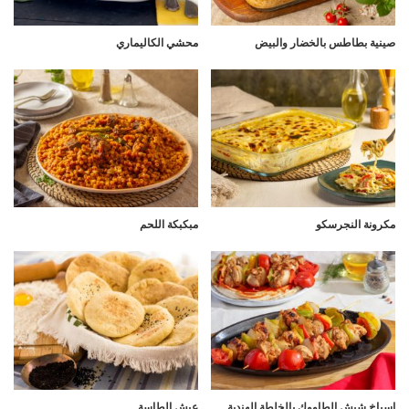
صينية بطاطس بالخضار والبيض
محشي الكاليماري
مكرونة النجرسكو
مبكبكة اللحم
اسياخ شيش الطاووك بالخلطة الهندية
عيش الطاسة