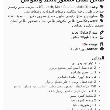
وجبة
lunch, Main Course, Main Dish, اكلات سريعة, طبق رئيسي,
طواجن, طيور, وجبة متكاملة, وصفات اقتصادية, وصفات بيتي
مطبخ
دجاج, طبق رئيسي, طيور, مطبخ مصري, مكرونات, وجبة الغذاء
Keyword
اسرع طاجن مكرونة, طاجن لسان عصفور, طاجن لسان
عصفور بالكبد والقوانص
دقائق
مدة الإعداد
15
دقائق
دقائق
مدة الطبخ
30
دقائق
6
Servings
Author
حورية الحداد
المقادير
1
كيلو
كبد وقوانص
2
عدد
بصل ابيض كبير
مقطع برنواز
1
لتر
عصير طماطم
4
ملعقة كبيرة
صلصة طماطم
2
عدد
فلفل رومى + حار
مقطع برنواز
750
جرام
لسان عصفور
مش معلب السايب من ميدان الجامع
1
عدد
بصل ابيض
مقطع برنواز ناعم
2
ملعقة كبيرة
سمن
2
ملعقة كبيرة
زيت
1
لتر
شوربة
مغلية
1
ملعقة صغيرة
بهارات