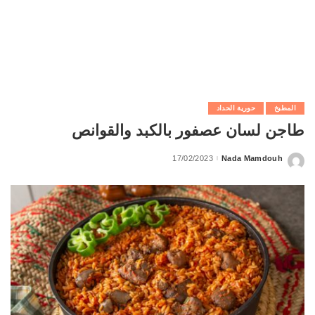
المطبخ
حورية الحداد
طاجن لسان عصفور بالكبد والقوانص
17/02/2023
Nada Mamdouh
Posted
by