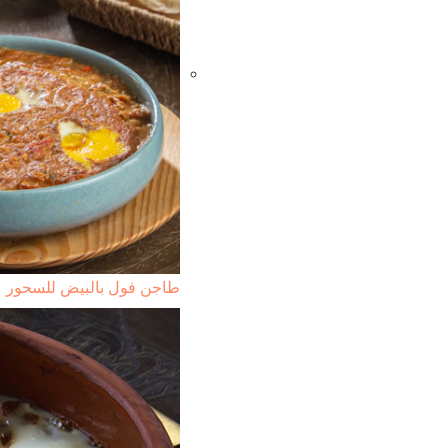
طاجن فول بالبيض للسحور