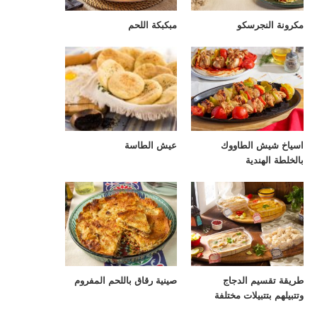
مكرونة النجرسكو
مبكبكة اللحم
اسياخ شيش الطاووك
عيش الطاسة
بالخلطة الهندية
طريقة تقسيم الدجاج
صينية رقاق باللحم المفروم
وتتبيلهم بتتبيلات مختلفة