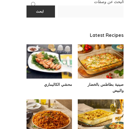
البحث عن وصفات
ابحث
Latest Recipes
صينية بطاطس بالخضار
محشي الكاليماري
والبيض