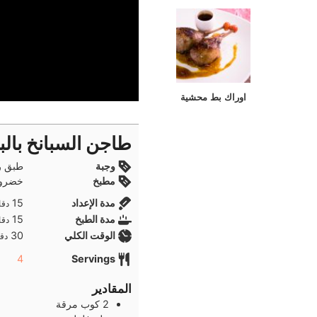
اوراك بط محشية
طاجن السبانخ بال
وجبة
طبق ر
مطبخ
خضروا
دقا
مدة الإعداد
15
دقا
دقا
مدة الطبخ
15
دقا
دقا
الوقت الكلي
30
دقا
4
Servings
المقادير
2
كوب
مرقة