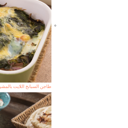
طاجن السبانخ اللايت بالمش