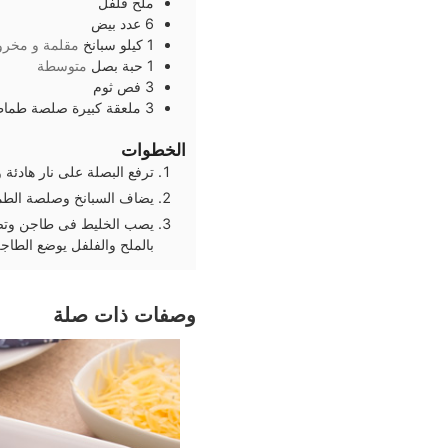
ملح فلفل
6
عدد
بيض
1
كيلو
سبانخ
مقلمة و مخر
1
حبة
بصل
متوسطة
3
فص
ثوم
3
ملعقة كبيرة
صلصة طماط
الخطوات
ترفع البصلة على نار هادئة وتق
يضاف السبانخ وصلصة الطما
يصب الخليط فى طاجن وتص
بالملح والفلفل يوضع الطاج
وصفات ذات صلة