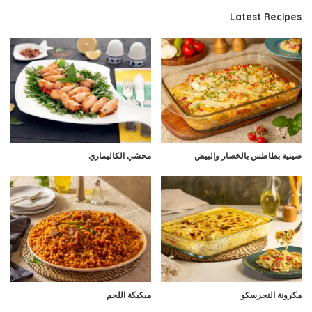
Latest Recipes
صينية بطاطس بالخضار والبيض
محشي الكاليماري
مكرونة النجرسكو
مبكبكة اللحم