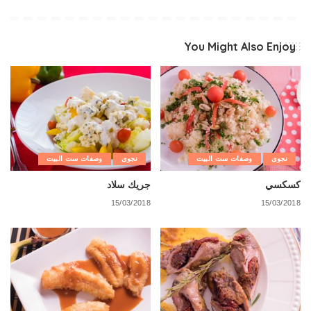
You Might Also Enjoy
نجوى
وصفات ست البيت
نجوى
وصفات ست البيت
كسكسي
جريك سلاد
15/03/2018
15/03/2018