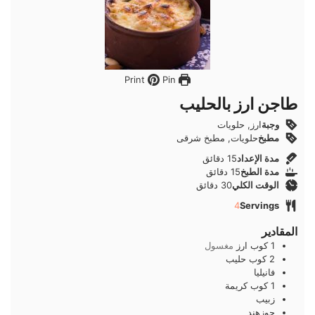
Pin
Print
طاجن ارز بالحليب
وجبة
ارز, حلويات
مطبخ
حلويات, مطبخ شرقى
دقائق
مدة الإعداد
15
دقائق
دقائق
مدة الطبخ
15
دقائق
دقائق
الوقت الكلي
30
دقائق
4
Servings
المقادير
1
كوب
ارز
مغسول
2
كوب
حليب
فانيليا
1
كوب
كريمة
زبيب
جوزهند