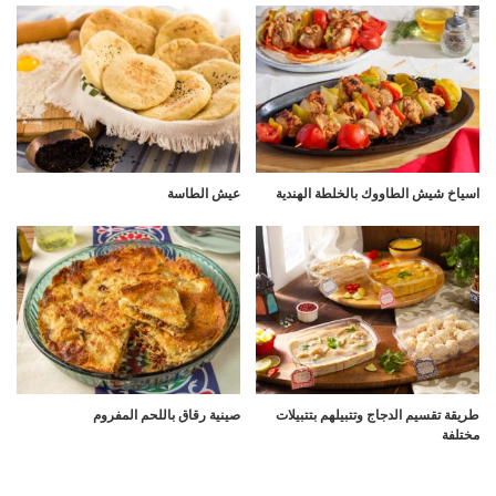
اسياخ شيش الطاووك بالخلطة الهندية
عيش الطاسة
طريقة تقسيم الدجاج وتتبيلهم بتتبيلات
صينية رقاق باللحم المفروم
مختلفة