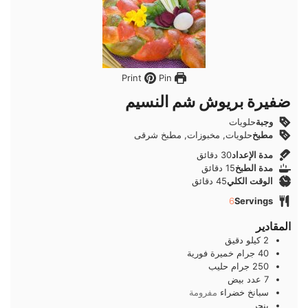
Pin
Print
ضفيرة بريوش شم النسيم
وجبة
حلويات
مطبخ
حلويات, مخبوزات, مطبخ شرقى
دقائق
مدة الإعداد
30
دقائق
دقائق
مدة الطبخ
15
دقائق
دقائق
الوقت الكلي
45
دقائق
6
Servings
المقادير
2
كيلو
دقيق
40
جرام
خميرة فورية
250
جرام
حليب
7
عدد
بيض
سبانخ خضراء
مفرومة
بنجر