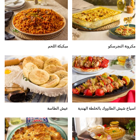
مكرونة النجرسكو
مبكبكة اللحم
اسياخ شيش الطاووك بالخلطة الهندية
عيش الطاسة