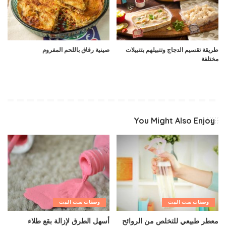
طريقة تقسيم الدجاج وتتبيلهم بتتبيلات
صينية رقاق باللحم المفروم
مختلفة
You Might Also Enjoy
وصفات ست البيت
وصفات ست البيت
معطر طبيعي للتخلص من الروائح
أسهل الطرق لإزالة بقع طلاء