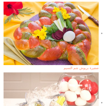
ضفيرة بريوش شم النسيم