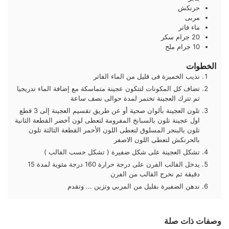
حرنكش
مربى
ماء فاتر
20
جرام
سكر
10
جرام
ملح
الخطوات
نذيب الخميرة فى قليل من الماء الفاتر
تضاف كل المكونات لتتكون عجينة متماسكة مع إضافة الماء تدريجيا
ثم تترك العجينة تختمر لمدة حوالى نصف ساعة
تلون العجينة بألوان صحية أو عن طريق تقسيم العجينة إلى 3 قطع
اول عجينة تلون بالسبانخ المفرومة لتعطى لون أخضر القطعة الثانية
تلون بالبنجر المسلوق لتعطى اللون الأحمر القطعة الثالثة تلون
بالحرنكش لتعطى اللون الاصفر
تشكل العجينة على شكل ضفيرة ( تشكل حسب القالب )
يدخل القالب الفرن على درجة حرارة 160 درجة مئوية لمدة 15
دقيقة ثم نخرج القالب من الفرن
ندهن الضفيرة بقليل من المربي وتزين ... وتقدم
وصفات ذات صلة