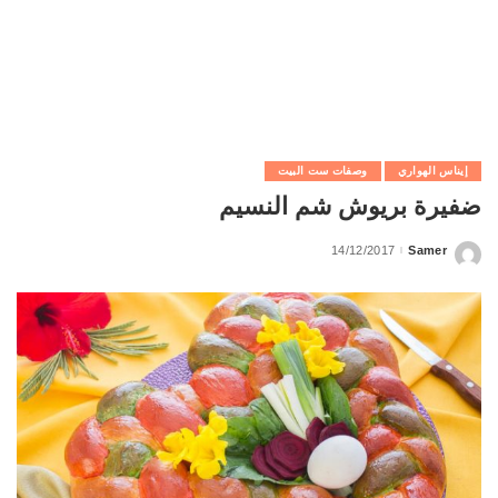
إيناس الهواري
وصفات ست البيت
ضفيرة بريوش شم النسيم
14/12/2017
Samer
Posted
by