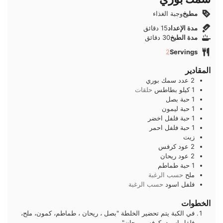
مطبخ
وجبة الغذاء
دقائق
مدة الإعداد
15
دقائق
دقائق
مدة الطبخ
30
دقائق
2
Servings
المقادير
2
عدد
سمك بوري
1
كيلو
بطاطس
حلقات
1
حبة
بصل
1
حبة
ليمون
1
حبة
فلفل اخضر
1
حبة
فلفل احمر
زيت
2
عود
كرفس
2
عود
ريحان
1
حبة
طماطم
ملح
حسب الرغبة
فلفل اسود
حسب الرغبة
الخطوات
في الكبة يتم تحضير الخلطة "بصل ، ريحان ، طماطم، كمون، ملح،
فلفل اسود، كرفس ، يحان"