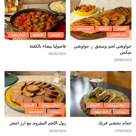
الصيف
المطبخ
عبده سعيد
عيد الاضحي
الصيف
المطبخ
عبده سعيد
حواوشي لحم وسجق _ حواوشي
فاصوليا بيضاء بالكفتة
ميكس
05/05/2024
04/06/2024
افطار-رمضان
المطبخ
افطار-رمضان
المطبخ
رمضان
عبده سعيد
رمضان
عبده سعيد
حمام محشي فريك
رول اللحم المفروم مع ارز اصفر
18/03/2024
17/04/2024