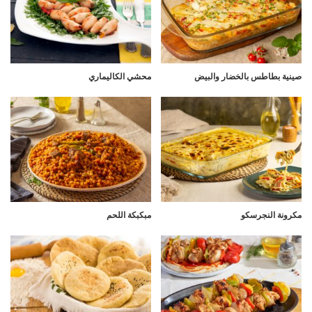
صينية بطاطس بالخضار والبيض
محشي الكاليماري
مكرونة النجرسكو
مبكبكة اللحم