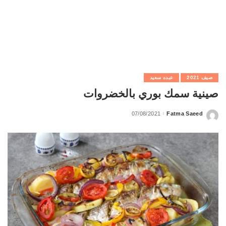
صيف 2021
عبده سعيد
صينية سمك بوري بالخضروات
07/08/2021
Fatma Saeed
Posted
by