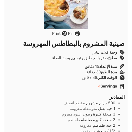
Pin
Print
صينية المشروم بالبطاطس المهروسة
وجبة
اكلات نباتي
مطبخ
خضروات, طبق رئيسي, وجبة الغذاء
دقائق
مدة الإعداد
15
دقائق
دقائق
مدة الطبخ
30
دقائق
دقائق
الوقت الكلي
45
دقائق
4
Servings
المقادير
500
جرام
مشروم
مقطع انصاف
1
حبة
بصل
متوسطة مفرومة
3
ملعقة كبيرة
زيتون
اسود مفروم
2
ملعقة كبيرة
صلصلة
طماطم
2
حبة
طماطم
مفرومة
1/2
كوب
شبت
مفروم