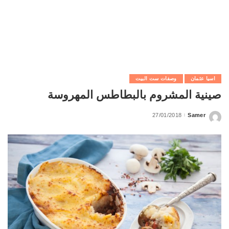
اسيا عثمان
وصفات ست البيت
صينية المشروم بالبطاطس المهروسة
27/01/2018
Samer
Posted
by