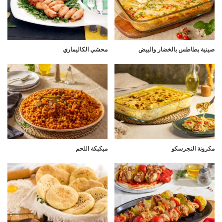
صينية بطاطس بالخضار والبيض
محشي الكاليماري
مكرونة النجرسكو
مبكبكة اللحم