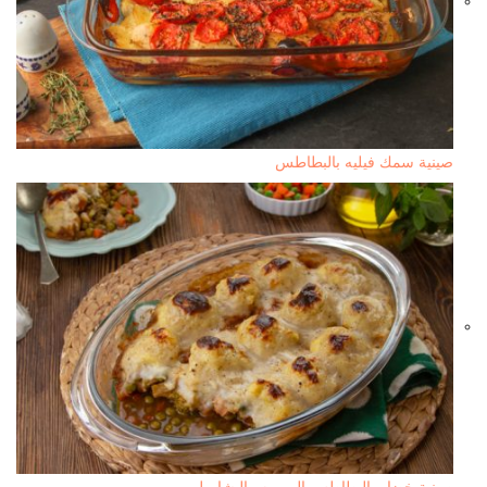
صينية سمك فيليه بالبطاطس
صينية خضار بالبطاطس البيوريه والبشاميل