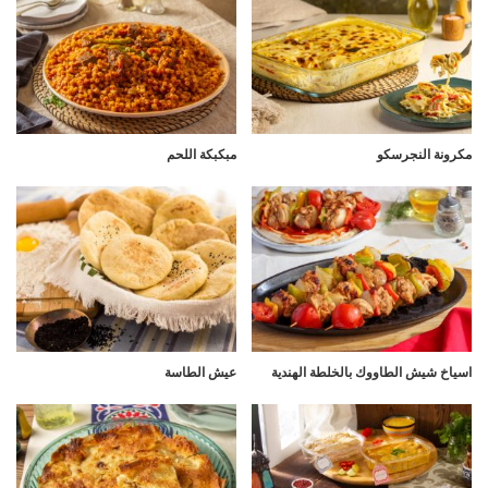
مكرونة النجرسكو
مبكبكة اللحم
اسياخ شيش الطاووك بالخلطة الهندية
عيش الطاسة