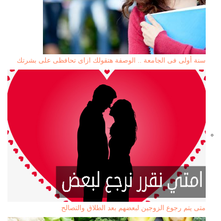
سنة أولى فى الجامعة .. الوصفة هتقولك ازاى تحافظى على بشرتك
متى يتم رجوع الزوجين لبعضهم بعد الطلاق والتصالح