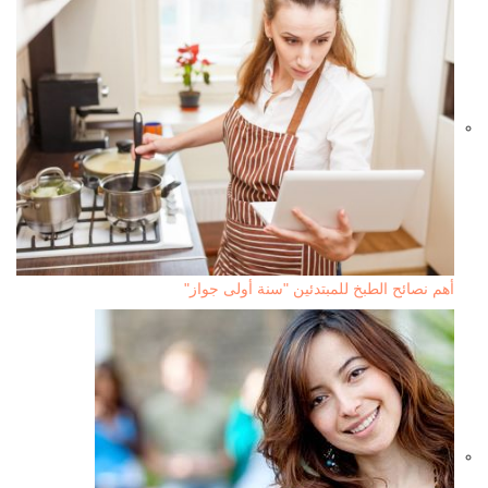
أهم نصائح الطبخ للمبتدئين "سنة أولى جواز"