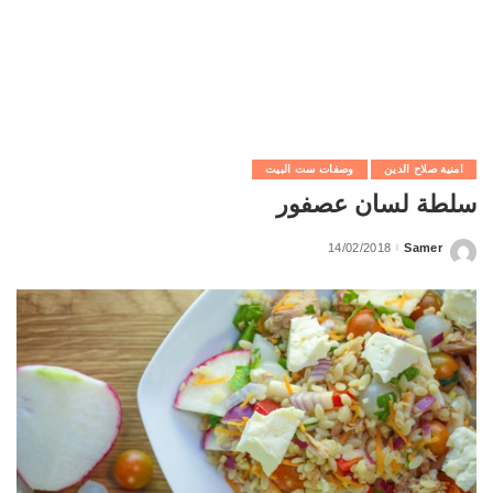
امنية صلاح الدين
وصفات ست البيت
سلطة لسان عصفور
14/02/2018
Samer
Posted
by