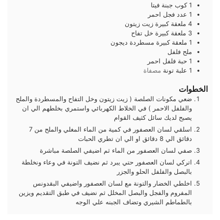
1
كوب
جبنة فيتا
1
عدد
فجل احمر
4
ملعقة كبيرة
زيت زيتون
3
ملعقة كبيرة
خل تفاح
1
ملعقة كبيرة
مسطردة ديجون
ملح فلفل
1
حبة
فلفل احمر
1
علبة
تونة
مصفاة
الخطوات
ضعي مكونات الصلصة ( زيت زيتون وخل التفاح والمسطردة والملح
والفلفل الاحمر ) في الخلاط الكهربائي واستمري بخلطهم الي ان
يصبح لديك سائل كثيف القوام
اسلقي لسان العصفور في كمية من الماء المغلي والملح من 7
دقائق الي 8 دقائق او الي ان تطري الحبات
صفي لسان العصفور من الماء ثم اضيفي الصلصة مباشرة
اتركي لسان العصفور حتي يبرد ثم نضيف التونة في وعاء ونخلطة
بالبصل والفلفل الحلو والجزر
اخلطي الخضار والتونة مع لسان العصفور واضيفي البقدونس
المفروم والفجل والبصل المخلل ثم نضيف في طبق التقديم ويزين
بالطماطم الشيري وتضاف الجبنه علي الوجه