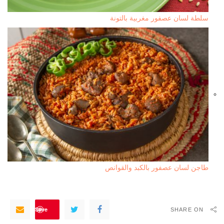
سلطة لسان عصفور مغربية بالتونة
طاجن لسان عصفور بالكبد والقوانص
Save
SHARE ON