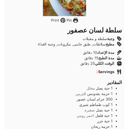
Pin
Print
سلطة لسان عصفور
وجبة
سلطة و مقبلات
مطبخ
سلاطات, طبق جانبى, مكرونات, وجبة الغذاء
دقائق
مدة الإعداد
10
دقائق
دقائق
مدة الطبخ
15
دقائق
دقائق
الوقت الكلي
25
دقائق
2
Servings
المقادير
1
حبة
يصل
مخلل
1
حزمة
بقدونس
للتزيين
300
جرام
لسان عصور
1
كوب
طماطم شيري
1
حبة
بصل
صغيرة
1
حبة
فلفل
احمر رومي
1
حبة
جزر
1
حزمة
ريحان