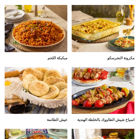
مكرونة النجرسكو
مبكبكة اللحم
اسياخ شيش الطاووك بالخلطة الهندية
عيش الطاسة