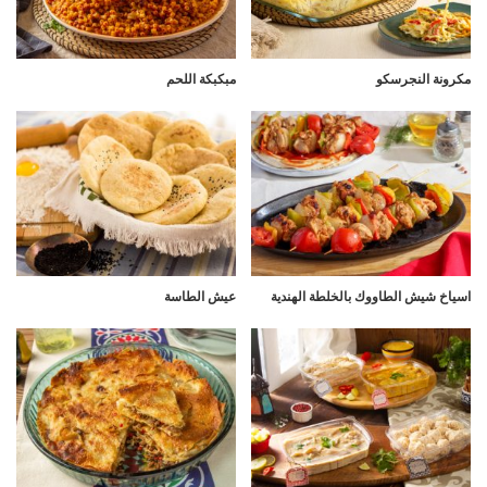
مكرونة النجرسكو
مبكبكة اللحم
اسياخ شيش الطاووك بالخلطة الهندية
عيش الطاسة