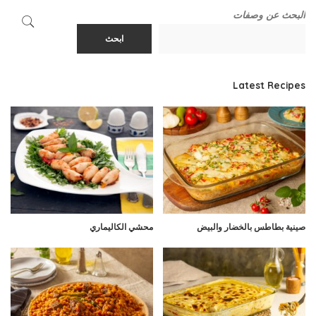
البحث عن وصفات
ابحث
Latest Recipes
صينية بطاطس بالخضار والبيض
محشي الكاليماري