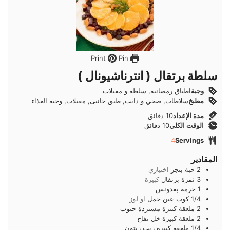
Pin
Print
سلطة برتقال ( انترناشيونال )
وجبة
اطباق رمضانية, سلطة و مقبلات
مطبخ
سلاطات, صحي و دايت, طبق جانبى, مقبلات, وجبة الغذاء
دقائق
مدة الإعداد
10
دقائق
دقائق
الوقت الكلي
10
دقائق
4
Servings
المقادير
2
حبة
بنجر
اختياري
3
ثمرة
برتقال
كبيرة
1
حزمة
بقدونس
1/4
كوب
عين جمل
او لوز
2
ملعقة كبيرة
مستردة حبوب
2
ملعقة كبيرة
خل تفاح
1/4
ملعقة كبيرة
زيت زيتون