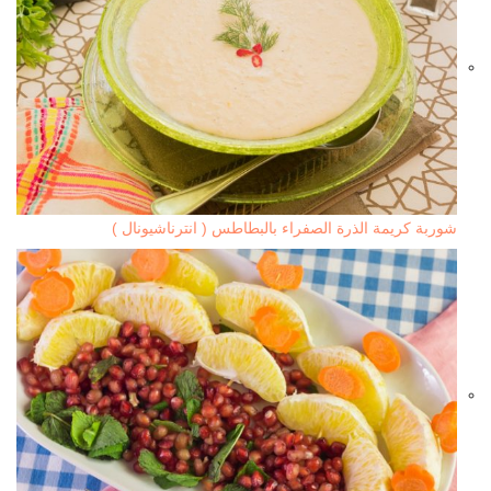
شوربة كريمة الذرة الصفراء بالبطاطس ( انترناشيونال )