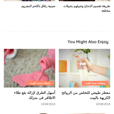
طريقة تقسيم الدجاج وتتبيلهم بتتبيلات
صينية رقاق باللحم المفروم
مختلفة
You Might Also Enjoy
وصفات ست البيت
وصفات ست البيت
معطر طبيعي للتخلص من الروائح
أسهل الطرق لإزالة بقع طلاء
الكريهة بالبيت
الاظافر فى منزلك
13/08/2018
13/08/2018