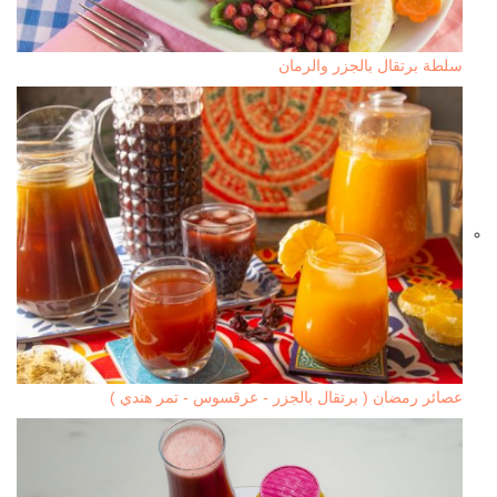
سلطة برتقال بالجزر والرمان
عصائر رمضان ( برتقال بالجزر - عرقسوس - تمر هندي )