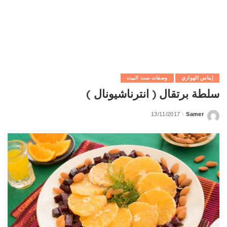
إيناس الهواري
وصفات ست البيت
سلطة برتقال ( انترناشيونال )
13/11/2017
Samer
Posted
by