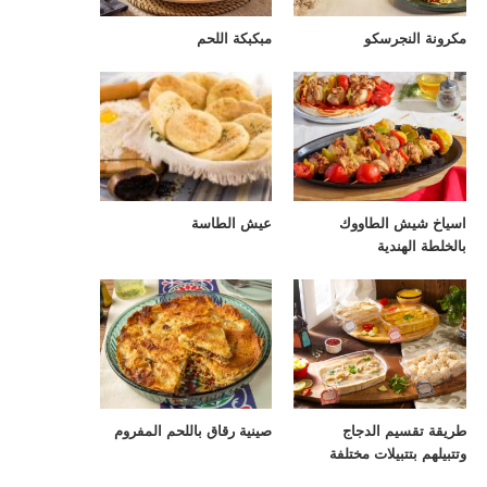
مكرونة النجرسكو
مبكبكة اللحم
اسياخ شيش الطاووك
عيش الطاسة
بالخلطة الهندية
طريقة تقسيم الدجاج
صينية رقاق باللحم المفروم
وتتبيلهم بتتبيلات مختلفة