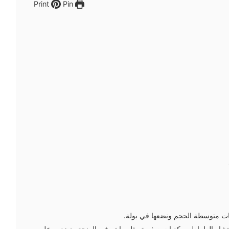
Pin
Print
ات متوسطة الحجم ونضعها في بولة.
بوتشا والطماطم مكعبات صغيرة مثل ما تم في الرنجة ونضعهم على