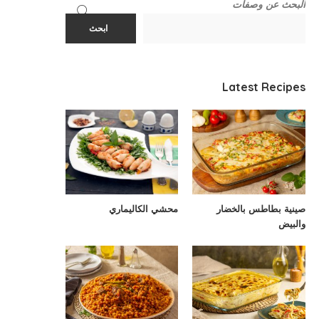
البحث عن وصفات
ابحث
Latest Recipes
صينية بطاطس بالخضار
محشي الكاليماري
والبيض