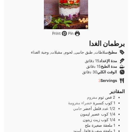
Pin
Print
برطمان الغدا
مطبخ
سلاطات, طبق جانبى, لحوم, مقبلات, وجبة الغذاء
دقائق
مدة الإعداد
15
دقائق
دقائق
مدة الطبخ
15
دقائق
دقائق
الوقت الكلي
30
دقائق
3
Servings
المقادير
2
فص
ثوم
مفروم
1
كوب
كسبرة
خضراء مفرومة
1/2
عدد
فلفل أخضر
حامي
1/4
كوب
عصير ليمون
1/4
كوب
زيت زيتون
1
ملعقة صغيرة
ملح
1
ملعقة صغيرة
فلفل أسود