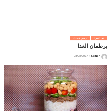
في الجرة
نرمين قنديل
برطمان الغدا
08/08/2017
Samer
Posted
by