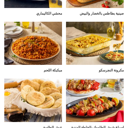
صينية بطاطس بالخضار والبيض
محشي الكاليماري
مكرونة النجرسكو
مبكبكة اللحم
اسياخ شيش الطاووك بالخلطة الهندية
عيش الطاسة