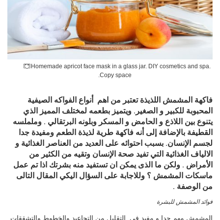
Homemade apricot face mask in a glass jar. DIY cosmetics and spa.
Copy space.
فاكهة المشمش اللذيذة تعتبر من اهم أنواع الفواكه الصيفية
المحبوبة للكبير و الصغير. ويتميز بطعمه لمختلف المميز الذي
يتنوع بين اللاذع و الحامض و المسكر وبلونه البرتقالي . وململسه
القطيفة بالإضافة إلى أنه فاكهة طرية لذيذة الطعم ومفيدة جدا
لجسم الإنسان. بسبب احتوائه على العديد من العناصر الغذائية و
الالياف الغذائية التي تفيد صحة الإنسان وتقيه من الكثير من
الأمراض . ولكن ما الذى يمكن ان تستفيد منه بشرتك اذا تم عمل
ماسكات المشمش ؟ وللاجابة على السؤال اليكي المقال التالى
من الوصفة .
فوائد المشمش للبشرة
المشمش مهم جدا و مفيد فى التقليل من التجاعيد والخطوط والتشققات