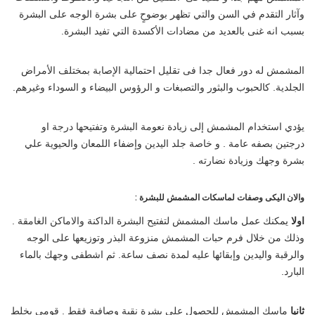
وآثار التقدم في السن والتي تظهر بوضوحٍ على بشرة الوجه على البشرة
بسبب انه غنى بالعديد من مضادات الأكسدة التي تفيد البشرة.
المشمش له دور فعال جدا فى تقليل احتمالية الإصابة بمختلف الأمراض
الجلدية. كالحبوب والبثور والتصبغات و الرؤوس البيضاء و السوداء وغيرهم.
يؤدي استخدام المشمش إلى زيادة نعومة البشرة وتفتيحها درجة او
درجتين بصفه عامة . و خاصة جلد اليدين وإضفاء اللمعان والحيوية علي
بشرة وجهك وزيادة نضارته .
والان اليكى وصفات لماسكات المشمش للبشرة :
اولا
يمكنك عمل ماسك المشمش لتفتيح البشرة الداكنة والاماكن الغامقة .
وذلك من خلال فرم حبات المشمش منزوعة البذر وتوزيعها على الوجه
والرقبة واليدين وإبقائها عليه لمدة نصف ساعة. ثم اشطفى وجهك بالماء
البارد.
ثانيا
ماسك المشمش للحصول على بشرة نقية وصافية فقط . قومى بخلط