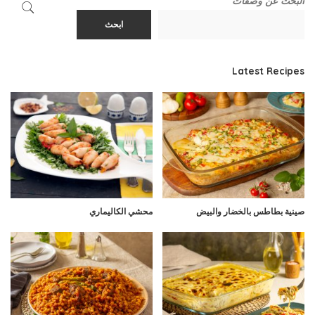
البحث عن وصفات
ابحث
Latest Recipes
صينية بطاطس بالخضار والبيض
محشي الكاليماري