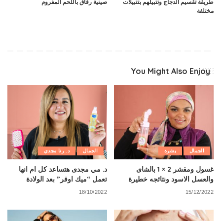
طريقة تقسيم الدجاج وتتبيلهم بتتبيلات
صينية رقاق باللحم المفروم
مختلفة
You Might Also Enjoy
الجمال
بشرة
الجمال
د. رنا مجدي
غسول ومقشر 2 × 1 بالشاى
د. مي مجدى هتساعد كل ام انها
والعسل الاسود ونتائجه خطيرة
تعمل “ميك اوفر” بعد الولادة
18/10/2022
15/12/2022