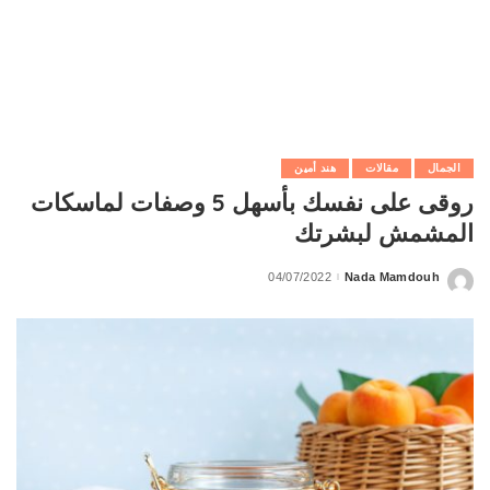
الجمال
مقالات
هند أمين
روقى على نفسك بأسهل 5 وصفات لماسكات
المشمش لبشرتك
04/07/2022
Nada Mamdouh
Posted
by