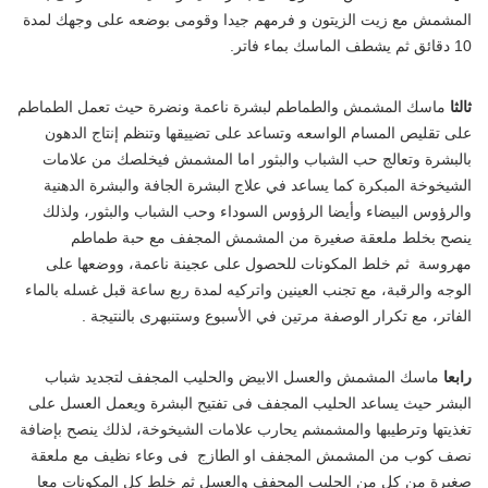
المشمش مع زيت الزيتون و فرمهم جيدا وقومى بوضعه على وجهك لمدة
10 دقائق ثم يشطف الماسك بماء فاتر.
ثالثا
ماسك المشمش والطماطم لبشرة ناعمة ونضرة حيث تعمل الطماطم
على تقليص المسام الواسعه وتساعد على تضييقها وتنظم إنتاج الدهون
بالبشرة وتعالج حب الشباب والبثور اما المشمش فيخلصك من علامات
الشيخوخة المبكرة كما يساعد في علاج البشرة الجافة والبشرة الدهنية
والرؤوس البيضاء وأيضا الرؤوس السوداء وحب الشباب والبثور، ولذلك
ينصح بخلط ملعقة صغيرة من المشمش المجفف مع حبة طماطم
مهروسة ثم خلط المكونات للحصول على عجينة ناعمة، ووضعها على
الوجه والرقبة، مع تجنب العينين واتركيه لمدة ربع ساعة قبل غسله بالماء
الفاتر، مع تكرار الوصفة مرتين في الأسبوع وستنبهرى بالنتيجة .
رابعا
ماسك المشمش والعسل الابيض والحليب المجفف لتجديد شباب
البشر حيث يساعد الحليب المجفف فى تفتيح البشرة ويعمل العسل على
تغذيتها وترطيبها والمشمشم يحارب علامات الشيخوخة، لذلك ينصح بإضافة
نصف كوب من المشمش المجفف او الطازج فى وعاء نظيف مع ملعقة
صغيرة من كل من الحليب المجفف والعسل ثم خلط كل المكونات معا