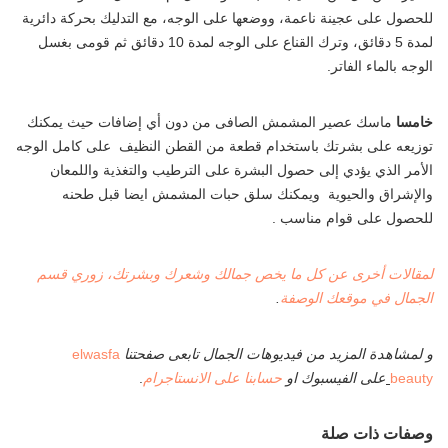
للحصول على عجينة ناعمة، ووضعها على الوجه، مع التدليك بحركة دائرية
لمدة 5 دقائق، وترك القناع على الوجه لمدة 10 دقائق ثم قومى بغسل
الوجه بالماء الفاتر.
خامسا
ماسك عصير المشمش الصافى من دون أي إضافات حيث يمكنك
توزيعه على بشرتك باستخدام قطعة من القطن النظيف على كامل الوجه
الأمر الذي يؤدي إلى حصول البشرة على الترطيب والتغذية واللمعان
والإشراق والحيوية ويمكنك سلق حبات المشمش ايضا قبل طحنه
للحصول على قوام مناسب .
لمقالات أخرى عن كل ما يخص جمالك وشعرك وبشرتك، زوري قسم
الجمال في موقعك الوصفة
.
و لمشاهدة المزيد من فيديوهات الجمال تابعى صفحتنا
elwasfa
beauty
على الفيسبوك او
حسابنا على الانستاجرام
.
وصفات ذات صلة