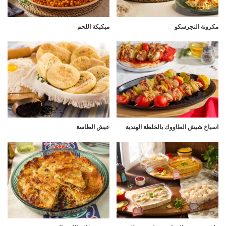
مكرونة النجرسكو
مبكبكة اللحم
اسياخ شيش الطاووك بالخلطة الهندية
عيش الطاسة