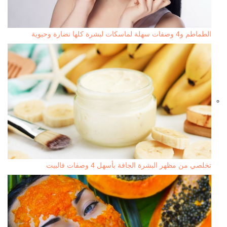
الطماطم و4 وصفات سهلة لماسكات لبشرة كلها نضارة وحيوية
تخلصي من مظهر البشرة الجافة بأسهل 4 وصفات فالبيت