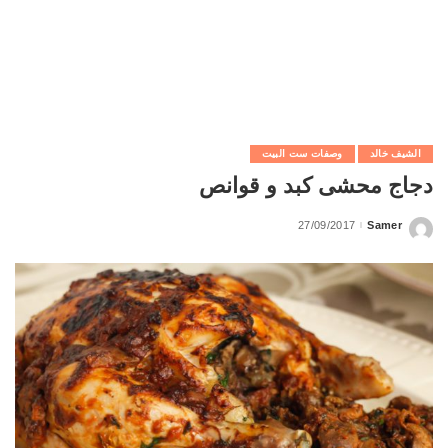
الشيف خالد
وصفات ست البيت
دجاج محشى كبد و قوانص
27/09/2017
Samer
Posted
by