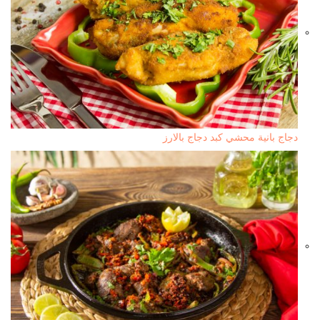
دجاج بانية محشي كبد دجاج بالارز