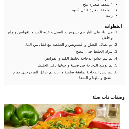
1
ملعقة صغيرة
ملح
1
ملعقة صغيرة
فلفل أسود
زيت
الخطوات
فى اناء على النار يتم تشويح به البصل و عليه الكبد و القوانص و ملح
و فلفل
ثم يضاف النعناع و البقدونس و الصلصة مع قليل من الماء
يترك الخليط حتى النضج
ثم يتم حشو الدجاجة بخليط الكبد و القوانص
ثم توضع الدجاجة فى صينية و حولها باقى الخليط
يتم دهن الدجاجة بملعقة صلصة و زيت ثم تدخل الفرن حتى تمام
النضج و بالهنا و الشفا
وصفات ذات صلة