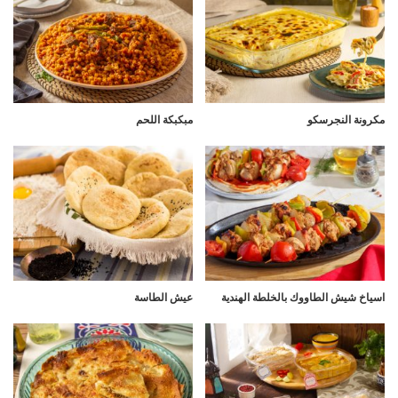
مكرونة النجرسكو
مبكبكة اللحم
اسياخ شيش الطاووك بالخلطة الهندية
عيش الطاسة