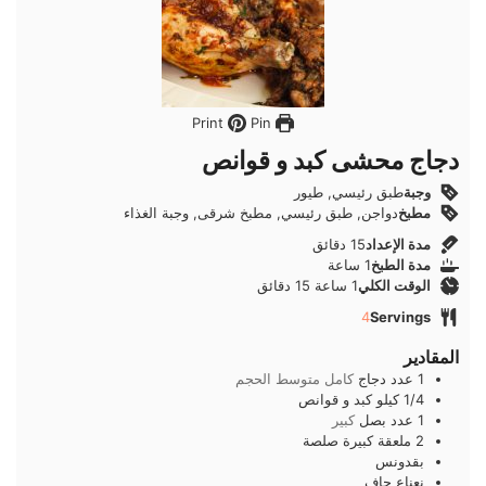
Pin
Print
دجاج محشى كبد و قوانص
وجبة
طبق رئيسي, طيور
مطبخ
دواجن, طبق رئيسي, مطبخ شرقى, وجبة الغذاء
دقائق
مدة الإعداد
15
دقائق
ساعة
مدة الطبخ
1
ساعة
ساعة
دقائق
الوقت الكلي
1
ساعة
15
دقائق
4
Servings
المقادير
1
عدد
دجاج
كامل متوسط الحجم
1/4
كيلو
كبد و قوانص
1
عدد
بصل
كبير
2
ملعقة كبيرة
صلصة
بقدونس
نعناع جاف