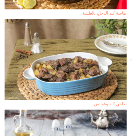
طاسة كبد الدجاج بالطشة
طاجن كبد وقوانص