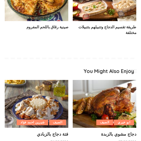
طريقة تقسيم الدجاج وتتبيلهم بتتبيلات
صينية رقاق باللحم المفروم
مختلفة
You Might Also Enjoy
ابو خيري
الصيف
الصيف
شيرين احمد فؤاد
دجاج مشوي بالزبدة
فتة دجاج بالزبادي