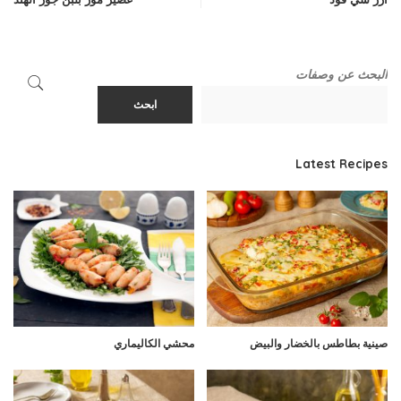
البحث عن وصفات
ابحث
Latest Recipes
صينية بطاطس بالخضار والبيض
محشي الكاليماري