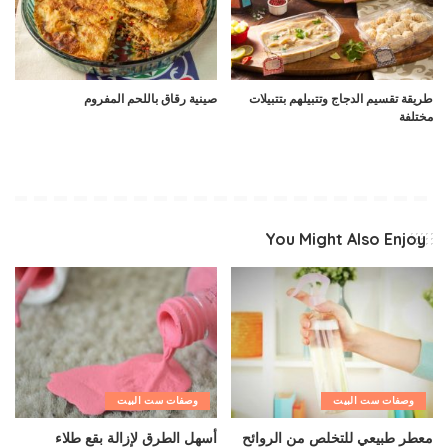
طريقة تقسيم الدجاج وتتبيلهم بتتبيلات
صينية رقاق باللحم المفروم
مختلفة
You Might Also Enjoy
وصفات ست البيت
وصفات ست البيت
معطر طبيعي للتخلص من الروائح
أسهل الطرق لإزالة بقع طلاء