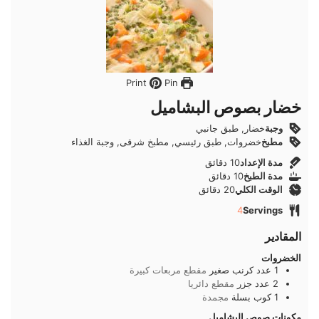
Pin
Print
خضار بصوص البشاميل
وجبة
خضار, طبق جانبي
مطبخ
خضروات, طبق رئيسي, مطبخ شرقى, وجبة الغذاء
دقائق
مدة الإعداد
10
دقائق
دقائق
مدة الطبخ
10
دقائق
دقائق
الوقت الكلي
20
دقائق
4
Servings
المقادير
الخضروات
1
عدد
كرنب صغير
مقطع مربعات كبيرة
2
عدد
جزر
مقطع دائريا
1
كوب
بسلة
مجمدة
مكونات صوص البشاميل