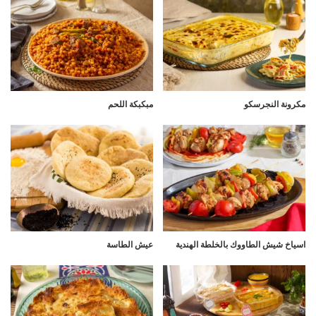
مكرونة النجرسكو
مبكبكة اللحم
اسياخ شيش الطاووك بالخلطة الهندية
عيش الطاسة