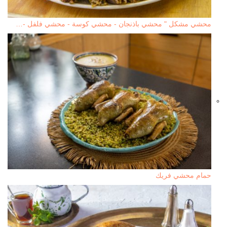
محشي مشكل " محشي باذنجان - محشي كوسة - محشي فلفل -…
حمام محشي فريك