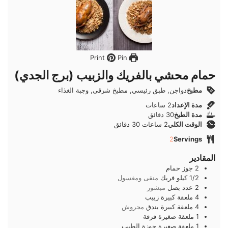
Pin
Print
حمام محشي بالفريك والزبيب (برج الجدي)
مطبخ
دواجن, طبق رئيسي, مطبخ شرقى, وجبة الغذاء
ساعات
مدة الإعداد
2
ساعات
دقائق
مدة الطبخ
30
دقائق
ساعات
دقائق
الوقت الكلي
2
ساعات
30
دقائق
2
Servings
المقادير
2
جوز
حمام
1/2
كيلو
فريك
منقى ومغسول
2
عدد
بصل
مبشور
4
ملعقة كبيرة
زبيب
4
ملعقة كبيرة
بندق
مجروش
1
ملعقة صغيرة
قرفة
1
ملعقة صغيرة
جوزة الطيب