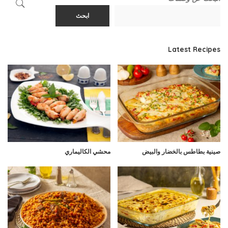
ابحث
Latest Recipes
صينية بطاطس بالخضار والبيض
محشي الكاليماري