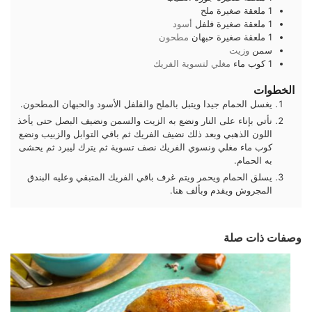
1
ملعقة صغيرة
ملح
1
ملعقة صغيرة
فلفل
أسود
1
ملعقة صغيرة
حبهان
مطحون
سمن
وزيت
1
كوب
ماء
مغلي لتسوية الفريك
الخطوات
يغسل الحمام جيدا ويتبل بالملح والفلفل الأسود والحبهان المطحون.
نأتي بإناء على النار ونضع به الزيت والسمن ونضيف البصل حتى يأخذ
اللون الذهبي وبعد ذلك نضيف الفريك ثم باقي التوابل والزبيب ونضع
كوب ماء مغلي ونسوي الفريك نصف تسوية ثم يترك ليبرد ثم يحشى
به الحمام.
يسلق الحمام ويحمر ويتم غرف باقي الفريك المتبقي وعليه البندق
المجروش ويقدم وبألف هنا.
وصفات ذات صلة