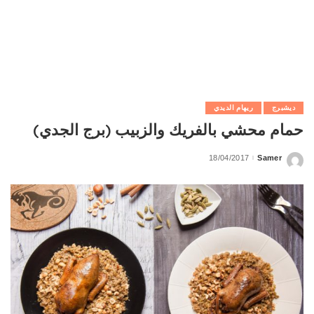
ديشبرج
ريهام الديدي
حمام محشي بالفريك والزبيب (برج الجدي)
18/04/2017
Samer
Posted
by