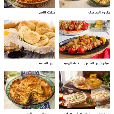
مكرونة النجرسكو
مبكبكة اللحم
اسياخ شيش الطاووك بالخلطة الهندية
عيش الطاسة
طريقة تقسيم الدجاج وتتبيلهم بتتبيلات
صينية رقاق باللحم المفروم