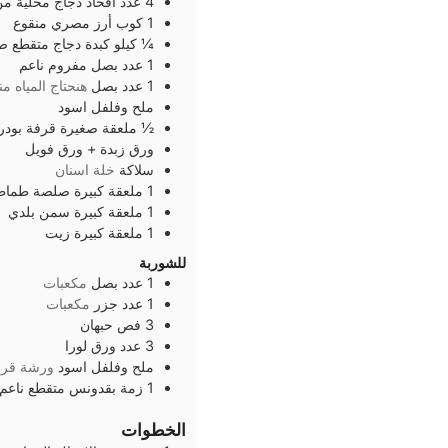
4
عدد
افخاذ دجاج مخلية م
1
كوب
أرز مصري منقوع
¼
كيلو
كبدة دجاج متقطع ص
1
عدد
بصل مفروم ناعم
1
عدد
بصل
هنحتاج المياه من
ملح وفلفل اسود
½
ملعقة صغيرة
قرفة بودر
ورق زبدة + ورق فويل
سلاكة
خلة اسنان
1
ملعقة كبيرة
صلصة طماط
1
ملعقة كبيرة
سمن بلدي
1
ملعقة كبيرة
زيت
للشوربة
1
عدد
بصل
مكعبات
1
عدد
جزر
مكعبات
3
فص
حبهان
3
عدد
ورق لورا
ملح وفلفل اسود
ورشة قرف
1
زمة
بقدونس متقطع ناعم
الخطوات