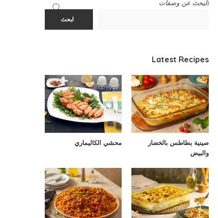
البحث عن وصفات
ابحث
Latest Recipes
صينية بطاطس بالخضار
محشي الكاليماري
والبيض