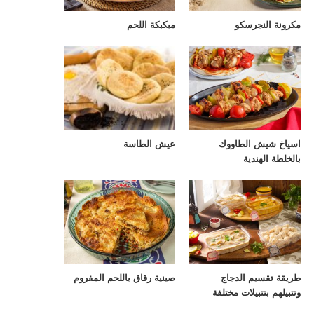
مكرونة النجرسكو
مبكبكة اللحم
اسياخ شيش الطاووك
عيش الطاسة
بالخلطة الهندية
طريقة تقسيم الدجاج
صينية رقاق باللحم المفروم
وتتبيلهم بتتبيلات مختلفة