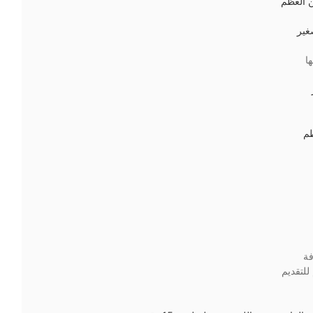
ن العظم
غير
ها
م
ة
للتقديم