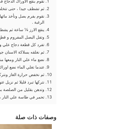
نقوم بنقع الاوراك الدجاج في ال
ثم تشطف جيدا ، حتى تتخل
نقوم بفرم بصل ونأخذ مائه
الرغبة .
ينقع الارز ¼ ساعة ثم يش
وتفل البصل المفروم و قطع
تفرد كل قطعة دجاج علي ور
ثم نغلقه بسلاكة الاسنان جي
نضع ماء علي النار ومعها م
عندما تغلي الماء نضع اوراك الدجاج نتركها 
ثم نخفض حرارة الغاز ونتركها نصف ساعة (30
نتركها تبرد قليلا ثم نزيل عن
وتدهن بقليل من الصلصة ب
تحمر في طاسة علي النار من
وصفات ذات صلة