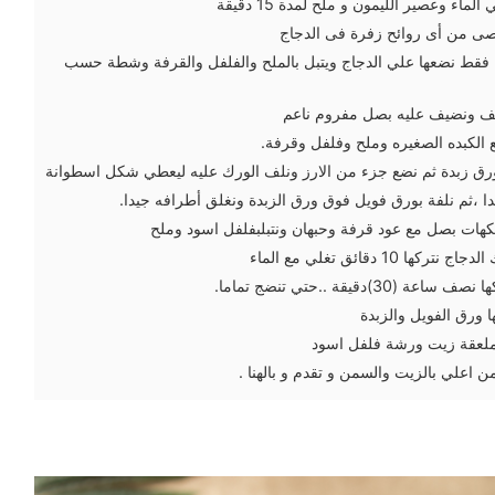
ماء وعصير الليمون و ملح لمدة 15 دقيقة
صى من أى روائح زفرة فى الدجاج
ا فقط نضعها علي الدجاج ويتبل بالملح والفلفل والقرفة وشطة حسب
طف ونضيف عليه بصل مفروم ناعم
 الكبده الصغيره وملح وفلفل وقرفة.
ق زبدة ثم نضع جزء من الارز ونلف الورك عليه ليعطي شكل اسطوانة
دا ،ثم نلفة بورق فويل فوق ورق الزبدة ونغلق أطرافه جيدا.
نكهات بصل مع عود قرفة وحبهان ونتبلبفلفل اسود وملح
10 دقائق تغلي مع الماء
)دقيقة ..حتي تنضج تماما.
ها ورق الفويل والزبدة
ملعقة زيت ورشة فلفل اسود
 اعلي بالزيت والسمن و تقدم و بالهنا .