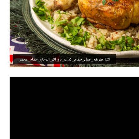
طريقة_عمل_حمام_كذاب_باوراك_الدجاج_حمام_محمر