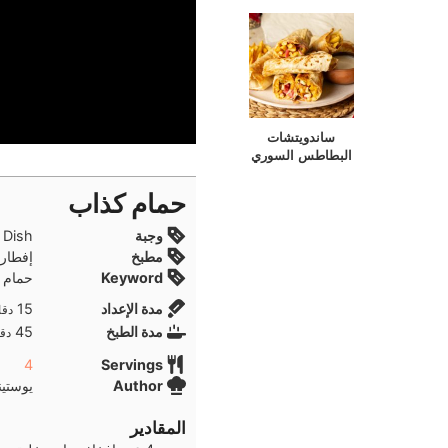
ساندويتشات
البطاطس السوري
حمام كذاب
وجبة
in Dish
مطبخ
إفطار
Keyword
حمام 
دقا
مدة الإعداد
15
دقا
دقا
مدة الطبخ
45
دقا
4
Servings
Author
يوستين
المقادير