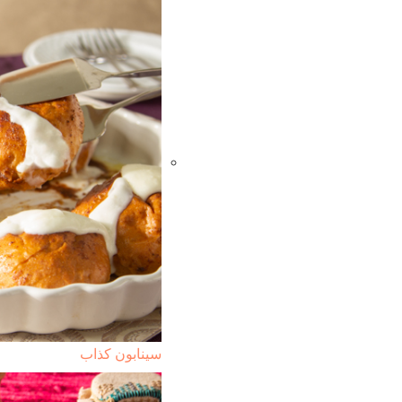
سينابون كذاب