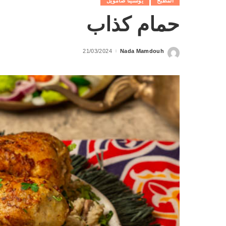
المطبخ
يوستينا صامويل
حمام كذاب
21/03/2024
Nada Mamdouh
Posted
by