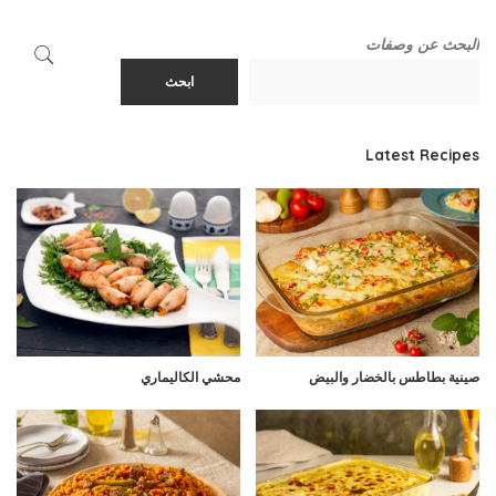
البحث عن وصفات
ابحث
Latest Recipes
صينية بطاطس بالخضار والبيض
محشي الكاليماري