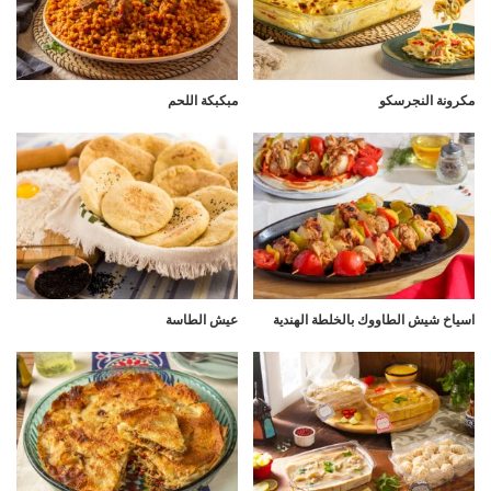
مكرونة النجرسكو
مبكبكة اللحم
اسياخ شيش الطاووك بالخلطة الهندية
عيش الطاسة