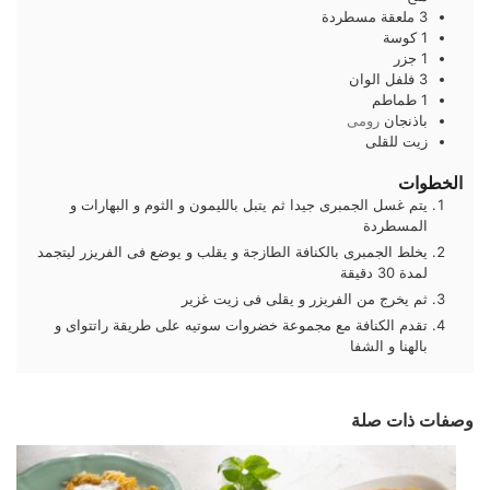
3
ملعقة
مسطردة
1
كوسة
1
جزر
3
فلفل الوان
1
طماطم
باذنجان
رومى
زيت للقلى
الخطوات
يتم غسل الجمبرى جيدا ثم يتبل بالليمون و الثوم و البهارات و
المسطردة
يخلط الجمبرى بالكنافة الطازجة و يقلب و يوضع فى الفريزر ليتجمد
لمدة 30 دقيقة
ثم يخرج من الفريزر و يقلى فى زيت غزير
تقدم الكنافة مع مجموعة خضروات سوتيه على طريقة راتتواى و
بالهنا و الشفا
وصفات ذات صلة