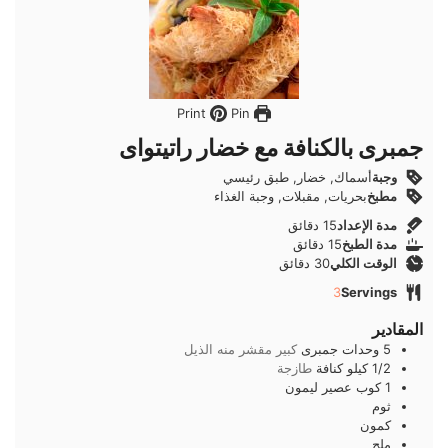
Pin
Print
جمبرى بالكنافة مع خضار راتيتواى
وجبة
أسماك, خضار, طبق رئيسي
مطبخ
بحريات, مقبلات, وجبة الغذاء
دقائق
مدة الإعداد
15
دقائق
دقائق
مدة الطبخ
15
دقائق
دقائق
الوقت الكلي
30
دقائق
3
Servings
المقادير
5
وحدات
جمبرى
كبير مقشر منه الذيل
1/2
كيلو
كنافة
طازجة
1
كوب
عصير ليمون
ثوم
كمون
ملح