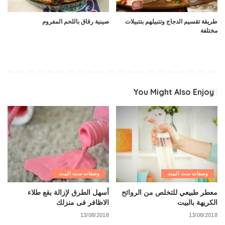
طريقة تقسيم الدجاج وتتبيلهم بتتبيلات
صينية رقاق باللحم المفروم
مختلفة
You Might Also Enjoy
وصفات ست البيت
وصفات ست البيت
معطر طبيعي للتخلص من الروائح
أسهل الطرق لإزالة بقع طلاء
الكريهة بالبيت
الاظافر فى منزلك
13/08/2018
13/08/2018