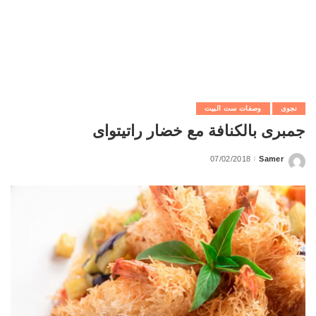
نجوى
وصفات ست البيت
جمبرى بالكنافة مع خضار راتيتواى
07/02/2018
Samer
Posted
by