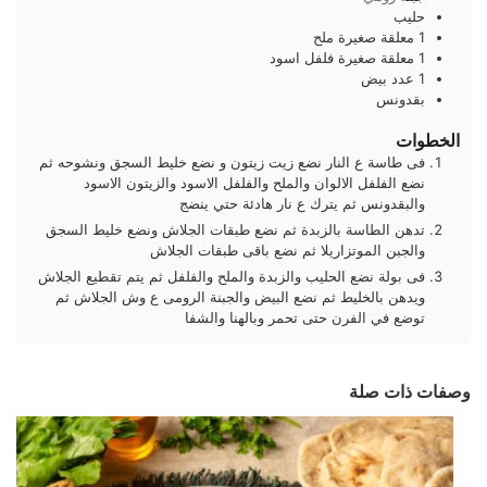
حليب
1
معلقة صغيرة
ملح
1
معلقة صغيرة
فلفل اسود
1
عدد
بيض
بقدونس
الخطوات
فى طاسة ع النار نضع زيت زيتون و نضع خليط السجق ونشوحه ثم
نضع الفلفل الالوان والملح والفلفل الاسود والزيتون الاسود
والبقدونس ثم يترك ع نار هادئة حتي ينضج
تدهن الطاسة بالزبدة ثم نضع طبقات الجلاش ونضع خليط السجق
والجبن الموتزاريلا ثم نضع باقى طبقات الجلاش
فى بولة نضع الحليب والزبدة والملح والفلفل ثم يتم تقطيع الجلاش
ويدهن بالخليط ثم نضع البيض والجبنة الرومى ع وش الجلاش ثم
توضع في الفرن حتى تحمر وبالهنا والشفا
وصفات ذات صلة