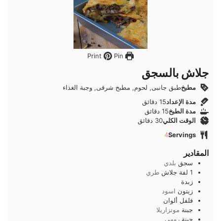
Pin
Print
جلاش بالسجق
مطبخ
طبق جانبى, لحوم, مطبخ شرقى, وجبة الغذاء
دقائق
مدة الإعداد
15
دقائق
دقائق
مدة الطبخ
15
دقائق
دقائق
الوقت الكلي
30
دقائق
4
Servings
المقادير
سجق
بلدي
1
لفة
جلاش
طري
زبدة
زيتون
اسود
فلفل ألوان
جبنة
موتزاريلا
جبنة
رومي