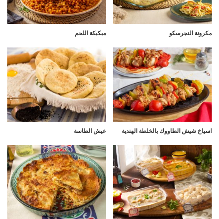
مكرونة النجرسكو
مبكبكة اللحم
اسياخ شيش الطاووك بالخلطة الهندية
عيش الطاسة