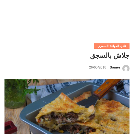
نادي الذواقة المصري
جلاش بالسجق
26/05/2018
Samer
Posted
by