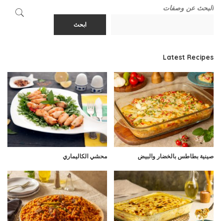
البحث عن وصفات
ابحث
Latest Recipes
صينية بطاطس بالخضار والبيض
محشي الكاليماري