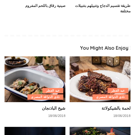
طريقة تقسيم الدجاج وتتبيلهم بتتبيلات
صينية رقاق باللحم المفروم
مختلفة
You Might Also Enjoy
عيد الفطر
عيد الفطر
نادي الذواقة المصري
نادي الذواقة المصري
لحمة بالشيكولاتة
شيخ الباذنجان
18/06/2018
18/06/2018