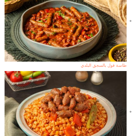
طاسة فول بالسجق البلدي