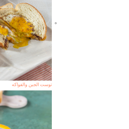
توست الجبن والفواكه