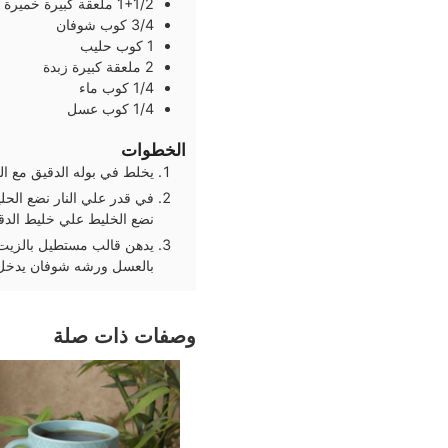
1+1/2
ملعقة كبيرة
خميرة
3/4
كوب
شوفان
1
كوب
حليب
2
ملعقة كبيرة
زبدة
1/4
كوب
ماء
1/4
كوب
عسل
الخطوات
يخلط في بوله الدقيق مع الم
في قدر علي النار نضع الحل
نضع الخليط علي خليط الدقيق ويعجن لمده 10
يدهن قالب مستطيل بالزيت
بالعسل ورشه شوفان يدخل فرن مسبق التسخين لم
وصفات ذات صلة