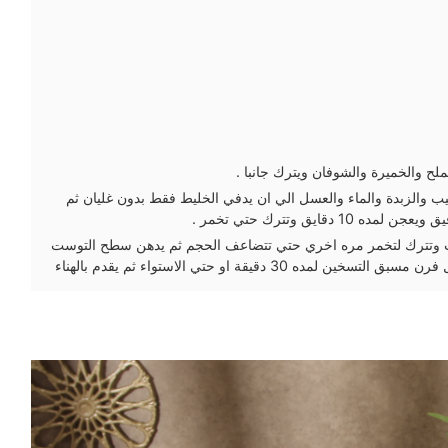
لح والخميرة والشوفان ويترك جانبا .
يب والزبدة والماء والعسل الي ان يدفي الخليط فقط بدون غليان ثم
 دقايق وتترك حتي تخمر .
 وتترك لتخمر مره اخري حتي تتضاعف الحجم ثم يدهن سطح التوست
ده 30 دقيقة او حتي الاستواء ثم يقدم بالهناء