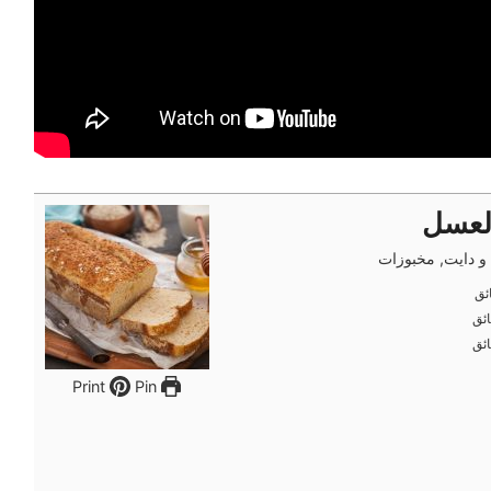
لعسل
 دايت, مخبوزات
ئق
ئق
ئق
ئق
ئق
ئق
Pin
Print