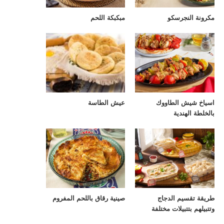
مكرونة النجرسكو
مبكبكة اللحم
اسياخ شيش الطاووك
عيش الطاسة
بالخلطة الهندية
طريقة تقسيم الدجاج
صينية رقاق باللحم المفروم
وتتبيلهم بتتبيلات مختلفة