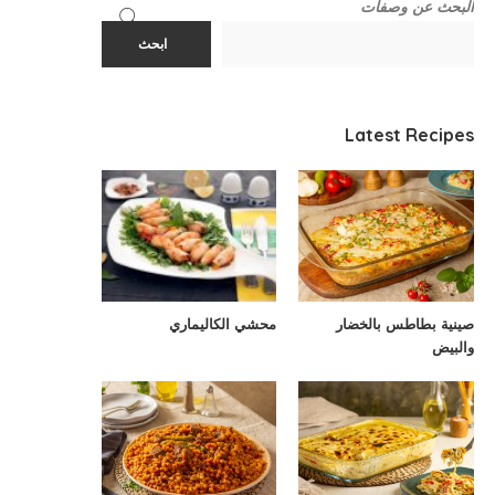
البحث عن وصفات
ابحث
Latest Recipes
صينية بطاطس بالخضار
محشي الكاليماري
والبيض