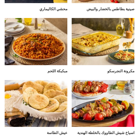
صينية بطاطس بالخضار والبيض
محشي الكاليماري
مكرونة النجرسكو
مبكبكة اللحم
اسياخ شيش الطاووك بالخلطة الهندية
عيش الطاسة