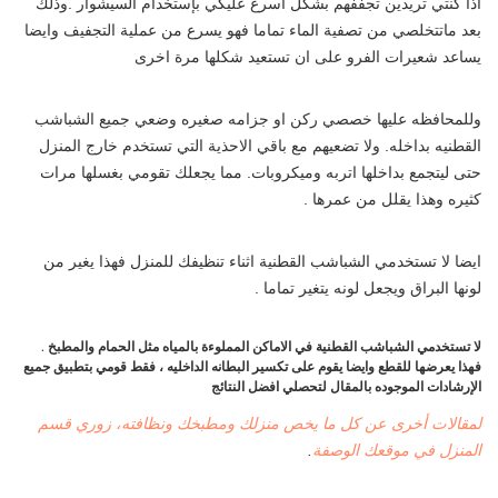
اذا كنتي تريدين تجففهم بشكل اسرع عليكي بإستخدام السيشوار .وذلك
بعد ماتتخلصي من تصفية الماء تماما فهو يسرع من عملية التجفيف وايضا
يساعد شعيرات الفرو على ان تستعيد شكلها مرة اخرى
وللمحافظه عليها خصصي ركن او جزامه صغيره وضعي جميع الشباشب
القطنيه بداخله. ولا تضعيهم مع باقي الاحذية التي تستخدم خارج المنزل
حتى ليتجمع بداخلها اتربه وميكروبات. مما يجعلك تقومي بغسلها مرات
كثيره وهذا يقلل من عمرها .
ايضا لا تستخدمي الشباشب القطنية اثناء تنظيفك للمنزل فهذا يغير من
لونها البراق ويجعل لونه يتغير تماما .
لا تستخدمي الشباشب القطنية في الاماكن المملوءة بالمياه مثل الحمام والمطبخ .
فهذا يعرضها للقطع وايضا يقوم على تكسير البطانه الداخليه ، فقط قومي بتطبيق جميع
الإرشادات الموجوده بالمقال لتحصلي افضل النتائج
لمقالات أخرى عن كل ما يخص منزلك ومطبخك ونظافته، زوري قسم
المنزل في موقعك الوصفة
.