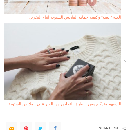
العثة "العتة" وكيفية حماية الملابس الشتوية أثناء التخزين
البسيهم متركنيهمش .. طرق التخلص من الوبر على الملابس الشتوية
SHARE ON