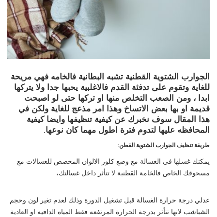
الجوارب الشتوية القطنية تشبه البطانية فالخامه فهي مريحة
للغاية وتقوم على تدفئة القدم فالاغلبية يحبها جدا ولا يتركها
ابدا ، ومن الصعب التخلص منها او تركها حتى لو اصبحت
قديمة او بها بعض الاتساخ وهذا امر مذعج للغاية ولكن في
هذا المقال سوف نخبرك عن كيفية تنظيفها وايضا كيفية
المحافظه عليها لتدوم فترة اطول مهما كان نوعها.
طريقة تنظيف الجوارب الشتوية القطن:
يمكنك غسلها في الغسالة مع وضع كلور الالوان المخصص للغسالات مع
مسحوقك الخاص فالخامة القطنية لا تتأثر داخل غسالتك،
عدلي درجة حرارة الغسالة قبل تشغيل الدورة وذلك لعدم تغير لون وحجم
الشباشب لانها تتأثر بدرجة الحرارة المرتفعه فقط المياه الدافيه او العادية