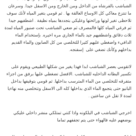
الشباشب بالفرشاه من الداخل ومن الخارج ومن الاسفل جيدا. وسرعان
ما تنتزع معاكي كل الاوساخ العالقة بها . ثم قومي بتغير المياه لأنك سوف
تلاحظى تغير لونها ورائحتها وعليكي بتجددها بمياه نظيفة . اشطفيهم جيدا
ثم فرغي المياه كلها فالمصرف ثم ضعي الشباشب تحت صنبور المياه لمدة
ثلاث دقائق واشطفيهم جيد بالماء الجاري مره اخيره. بإستخدام الماء
الدافيء واضغطي عليهم كثيرا للتخلصي من كل الصابون والماء القديم
بداخلهم وكأنك تضغي على إسفنجه.
لاتقومي بعصر الشباشب ابدا فهذا يغير من شكلها الطبيعي ويقوم على
تكسير البطانه الداخليه للشباشب .الافضل تضغطي عليها برفق من اجزاء
متفرقه للتخلصي من الماء المترسب بداخلها. ثم قومي بتوقيفها بداخل
البانيو حتى يتجمع الماء الذي بداخلها كله الى الاسفل وتتخلصي منه نهاءيا
لمدة لا تقل عن ساعتين .
اخرجي الشباشب في البلكونه واذا كنتي تمتلكي منشر داخلي عليكي
بوضعهم عليه فالهواء حتى يتم تجففهم تماما