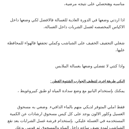
مناسبه وهتحصلي على نتيجه مرضية،
اذا اردتي وضعها في الدورة العادية للغسالة فالافضل لكي وضعها داخل
الاكياس المخصصه لغسل الشربات داخل الغسالة،
شغلي التجفيف الخفيف على الشباشب وكملي تجففها فالهواء للمحافظة
عليها،
واذا كنتي لا تفضلي وضعها بغسالة الملابس
اليكي طريقة اخرى لتنظيف الجوارب الشتوية القطن :
يمكنك بإستخدام البانيو مع وضع سدادة المياه او طبق كبيروغويط ،
فقط املي المتوفر لديكي منهم بالماء الدافيء. وضعي به مسحوق
الغسيل وكلور الالون يوجد على كل كيس مسحوق ارشادات عن الكمية
المستخدمه في الغسلة عليكي. بإستخدام فرشة غسل الشرابات بعد نقع
الشباشب لمدة نصف ساعه داخل المياه والمسحوق ثم قومي بدعك