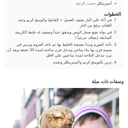
أسبرينكلز
حسب الرغبة
الخطوات
في أناء علي النار نضيف العسل + الفانيليا والويبنج كريم وعند
الغليان يرفع من النار
في بولة نضع صفار البيض ويخفق جيداً ونضيف له خليط الكريمة
السابقة (يضاف تدرجياً )
نأخذ الفورم ونبدأ بتصفية الخليط بها ثم ناخذ الفروم ويرص في
صينية فرن بها ماء ساخن وتدخل فرن ساخنة لمدة 30 دقيقة وبعد أن
تبرد تتدخل الثلاجة لمدة ساعتين علي الاقل
تزين بالبويبنج كريم والسبرينكلز وتقدم
وصفات ذات صلة