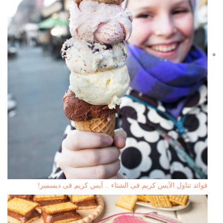
فوائد تناول الآيس كريم فى الشتاء .. آيس كريم فى ديسمبر!