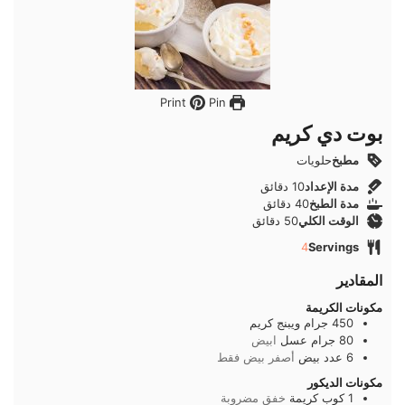
Pin
Print
بوت دي كريم
مطبخ
حلويات
دقائق
مدة الإعداد
10
دقائق
دقائق
مدة الطبخ
40
دقائق
دقائق
الوقت الكلي
50
دقائق
4
Servings
المقادير
مكونات الكريمة
450
جرام
ويبنج كريم
80
جرام
عسل
ابيض
6
عدد
بيض
أصفر بيض فقط
مكونات الديكور
1
كوب
كريمة
خفق مضروبة