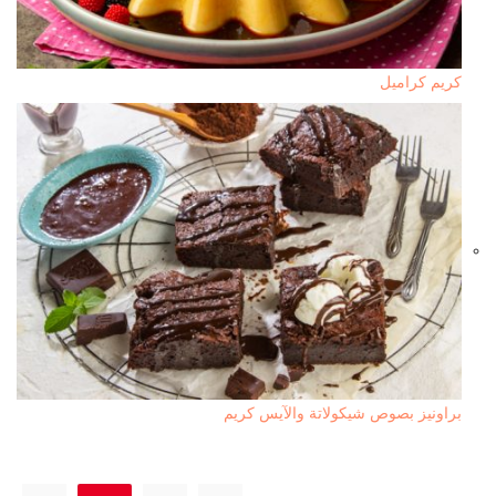
كريم كراميل
براونيز بصوص شيكولاتة والآيس كريم