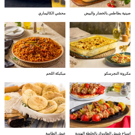
صينية بطاطس بالخضار والبيض
محشي الكاليماري
مكرونة النجرسكو
مبكبكة اللحم
اسياخ شيش الطاووك بالخلطة الهندية
عيش الطاسة