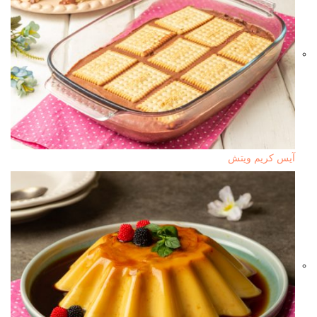
آيس كريم ويتش