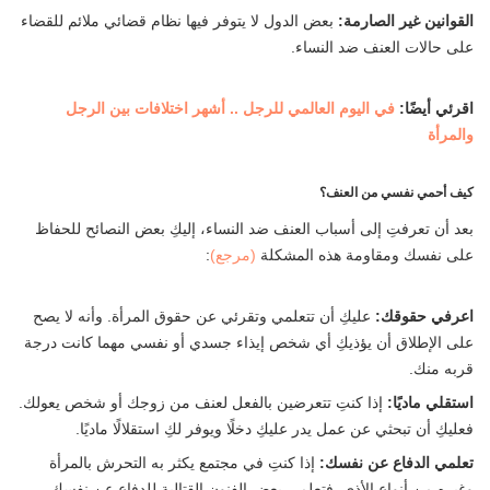
القوانين غير الصارمة:
بعض الدول لا يتوفر فيها نظام قضائي ملائم للقضاء
على حالات العنف ضد النساء.
اقرئي أيضًا:
في اليوم العالمي للرجل .. أشهر اختلافات بين الرجل
والمرأة
كيف أحمي نفسي من العنف؟
بعد أن تعرفتِ إلى أسباب العنف ضد النساء، إليكِ بعض النصائح للحفاظ
على نفسك ومقاومة هذه المشكلة
(مرجع)
:
اعرفي حقوقك:
عليكِ أن تتعلمي وتقرئي عن حقوق المرأة. وأنه لا يصح
على الإطلاق أن يؤذيكِ أي شخص إيذاء جسدي أو نفسي مهما كانت درجة
قربه منك.
استقلي ماديًا:
إذا كنتِ تتعرضين بالفعل لعنف من زوجك أو شخص يعولك.
فعليكِ أن تبحثي عن عمل يدر عليكِ دخلًا ويوفر لكِ استقلالًا ماديًا.
تعلمي الدفاع عن نفسك:
إذا كنتِ في مجتمع يكثر به التحرش بالمرأة
وغيره من أنواع الأذى. فتعلمي بعض الفنون القتالية للدفاع عن نفسك.