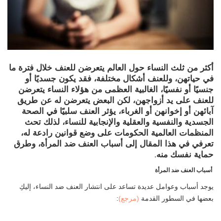
أكثر من ثلث النساء حول العالم يتعرضن للعنف خلال فترة ما
في حياتهن، وللعنف أشكال مختلفة، فقد يكون جسديًا أو
جنسيًا أو نفسيًا، الغالبية العظمى من هؤلاء النساء يتعرضن
للعنف على يد أزواجهن، لكن البعض يتعرضن له عن طريق
آبائهن أو إخوانهن أو الغرباء، يؤثر العنف سلبيًا في الصحة
الجسدية والنفسية والعقلية والإنجابية للنساء، لذلك تحث
المنظمات العالمية الحكومات على وضع قوانين رادعة له،
تعرفي في هذا المقال إلى أسباب العنف ضد المرأة، وطرق
حماية نفسك منه.
أسباب العنف ضد المرأة
يوجد أسباب وعوامل عديدة تساعد على انتشار العنف ضد النساء، إليكِ
بعضها في السطور القدمة
(مرجع)
: