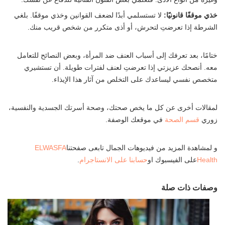
خذي موقفًا قانونيًا:
لا تستسلمي أبدًا لضعف القوانين وخذي موقفًا. بلغي
الشرطة إذا تعرضتِ لتحرش، أو أذى متكرر من شخص قريب منك.
ختامًا، بعد تعرفك إلى أسباب العنف ضد المرأة، وبعض النصائح للتعامل
معه. أنصحك عزيزتي إذا تعرضتِ لعنف لفترات طويلة. أن تستشيري
متخصص نفسي ليساعدك على التخلص من آثار هذا الإيذاء.
لمقالات أخرى عن كل ما يخص صحتك، وصحة أسرتك الجسدية والنفسية،
زوري
قسم الصحة
في موقعك الوصفة.
و لمشاهدة المزيد من فيديوهات الجمال تابعى صفحتنا
ELWASFA
Health
على الفيسبوك او
حسابنا على الانستاجرام
.
وصفات ذات صلة