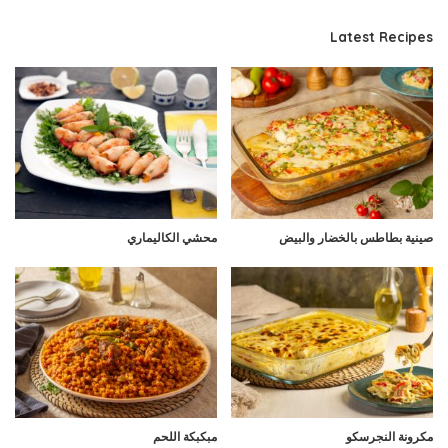
Latest Recipes
صينية بطاطس بالخضار والبيض
محشي الكاليماري
مكرونة النجرسكو
مبكبكة اللحم