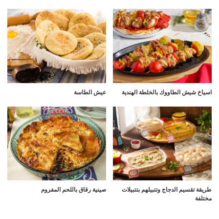
اسياخ شيش الطاووك بالخلطة الهندية
عيش الطاسة
طريقة تقسيم الدجاج وتتبيلهم بتتبيلات
صينية رقاق باللحم المفروم
مختلفة