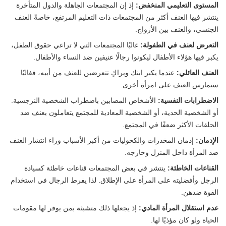
المستوى التعليمي المنخفض:
إذ إن المجتمعات الجاهلة والدول المتأخرة
ينتشر فيها العنف أكثر من المجتمعات ذات التعليم المرتفع، خاصةً العنف
الجنسي، والعنف بين الأزواج.
التعرض لعنف في الطفولة:
غالبًا المجتمعات التي لا تراعي حقوق الطفل،
يكبر فيها هؤلاء الأطفال ليكونوا رجالًا عنيفين ضد النساء والأطفال.
العنف العائلي:
عندما يكبر ابنك ويراكِ تتعرضين للعنف من أبيه، فغالبًا
سيمارس العنف على امرأة أخرى.
الاضطرابات النفسية:
الأشخاص المصابين باضطراب الشخصية النرجسية.
أو الشخصية الحدية، أو الشخصية المعادية للمجتمع يتعاملون بعنف ضد
الحلقات الأكثر ضعفًا في المجتمع.
الإدمان:
إدمان المخدرات والكحوليات من أكبر الأسباب وراء انتشار العنف
ضد المرأة داخل المنزل وخارجه.
القناعات الخاطئة:
ينتشر في بعض المجتمعات قناعات خاطئة كسيادة
الرجل وأفضليته على المرأة على الإطلاق. لذا يفرط الرجال في استخدام
القوة ضدهن.
عدم استقلال المرأة المادي:
إذ يجعلها ذلك متشبثة بمن يوفر لها مقومات
الحياة ولو كان مؤذيًا لها.