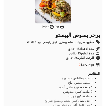
Pin
Print
برجر بصوص البيستو
مطبخ
خضروات, ساندويتش, طبق رئيسي, وجبة الغذاء
دقائق
مدة الإعداد
15
دقائق
دقائق
مدة الطبخ
15
دقائق
دقائق
الوقت الكلي
30
دقائق
2
Servings
المقادير
3
عدد
بطاطس
مبشورة
1
ملعقة صغيرة
ملح
1
ملعقة صغيرة
فلفل أسود
2
ملعقة كبيرة
بقدونس
2
ملعقة كبيرة
زيت
1
عدد
بصل
كبير الحجم ومقطع شرائح
1
عدد
فلفل ألوان
مقطع شرائح