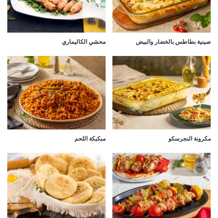
صينية بطاطس بالخضار والبيض
محشي الكاليماري
مكرونة النجرسكو
مبكبكة اللحم