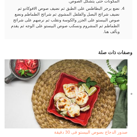
المكونات حتى يتشكل الصوص.
نضع برجر البطاطس على الطبق ثم نضيف صوص الافوكادو ثم
نضيف شرائح البصل والفلفل المشوي ثم شرائح الطماطم ونضع
صوص البيستو على الجزر والكوسة ونقلب ثم نرصهم على شرائح
الطماطم ثم المشروم ونسكب صوص البيستو على الوجه ثم يقدم
وبألف هنا.
وصفات ذات صلة
صدور الدجاج بصوص البيستو فى 30 دقيقة