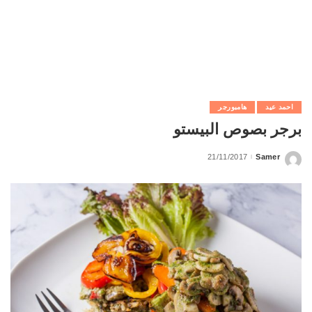
احمد عيد
هامبورجر
برجر بصوص البيستو
21/11/2017
Samer
Posted
by