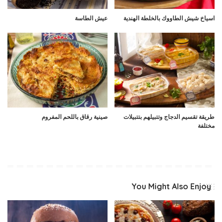
اسياخ شيش الطاووك بالخلطة الهندية
عيش الطاسة
طريقة تقسيم الدجاج وتتبيلهم بتتبيلات
صينية رقاق باللحم المفروم
مختلفة
You Might Also Enjoy