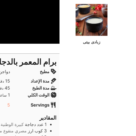
زبادى بيتى
برام المعمر بالدجا
مطبخ
دواجن
دقا
مدة الإعداد
15
دقا
دقا
مدة الطبخ
45
دقا
ساعة
الوقت الكلي
1
ساعة
5
Servings
المقادير
1
عدد
دجاجة
كبيرة الوطنية
3
كوب
ارز
مصري منقوع مس