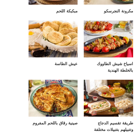
مكرونة النجرسكو
مبكبكة اللحم
اسياخ شيش الطاووك
عيش الطاسة
بالخلطة الهندية
طريقة تقسيم الدجاج
صينية رقاق باللحم المفروم
وتتبيلهم بتتبيلات مختلفة