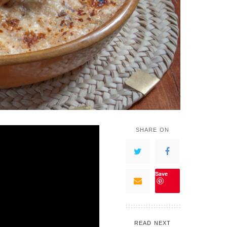
SHARE ON
Save
READ NEXT