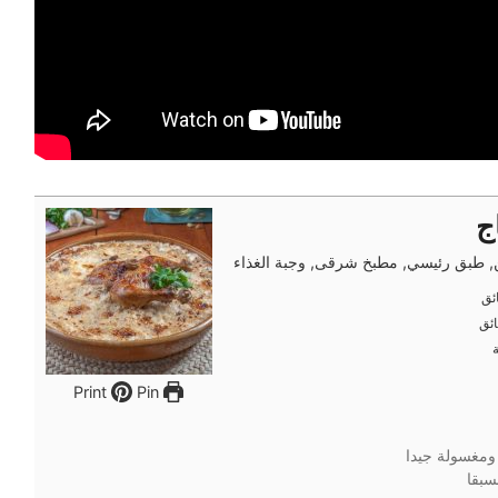
ج
, طبق رئيسي, مطبخ شرقى, وجبة الغذاء
ئق
ئق
ئق
ئق
Pin
Print
 ومغسولة جيدا
بقا