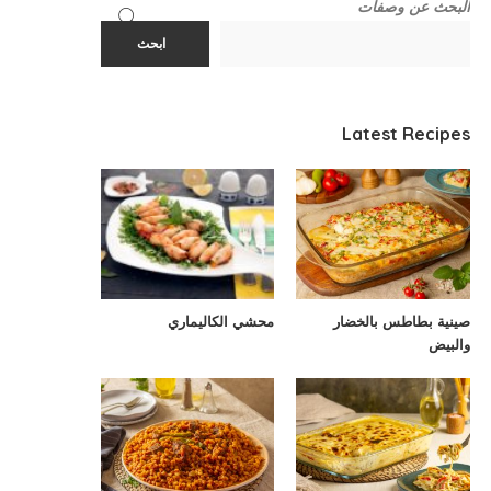
البحث عن وصفات
ابحث
Latest Recipes
صينية بطاطس بالخضار
محشي الكاليماري
والبيض