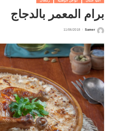
اسيا عثمان
دواجن الوطنية
رمضان
برام المعمر بالدجاج
11/06/2018
Samer
Posted
by