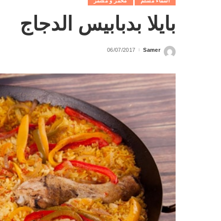
اسماء مسلم
محمر و مشمر
بايلا بدبابيس الدجاج
06/07/2017
Samer
Posted
by