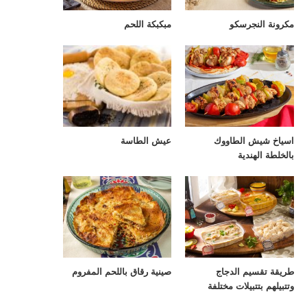
مكرونة النجرسكو
مبكبكة اللحم
اسياخ شيش الطاووك
عيش الطاسة
بالخلطة الهندية
طريقة تقسيم الدجاج
صينية رقاق باللحم المفروم
وتتبيلهم بتتبيلات مختلفة