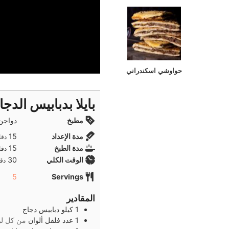
حواوشي اسكندراني
بايلا بدبابيس الدجا
مطبخ
دواجن,
دقا
مدة الإعداد
15
دقا
دقا
مدة الطبخ
15
دقا
دقا
الوقت الكلي
30
دقا
5
Servings
المقادير
1
كيلو
دبابيس دجاج
1
عدد
فلفل ألوان
من كل ل