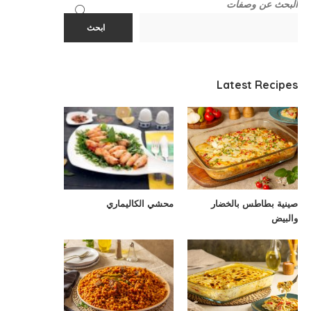
البحث عن وصفات
ابحث
Latest Recipes
صينية بطاطس بالخضار
محشي الكاليماري
والبيض