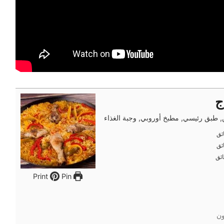
ج
 طبق رئيسي, مطبخ أوروبي, وجبة الغذاء
ئق
ئق
ئق
ئق
ئق
ئق
Pin
Print
ون