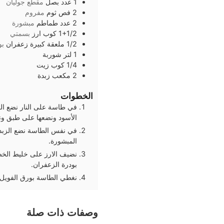
1
عدد
بصل
مقطع جوليان
2
فص
ثوم
مفروم
2
عدد
طماطم
مبشورة
1+1/2
كوب
ارز
بسمتي
1/2
ملعقة كبيرة
زعفران
بو
1
لتر
شوربة
1/4
كوب
زيت
2
مكعب
زبدة
الخطوات
في طاسة على النار نضع الز
الأسود ونضعها على طبق ون
في نفس الطاسة نضع الزبدة
المبشورة.
نضيف الارز على خليط الخض
بودرة الزعفران.
نغطي الطاسة بورق الفويل و
وصفات ذات صلة