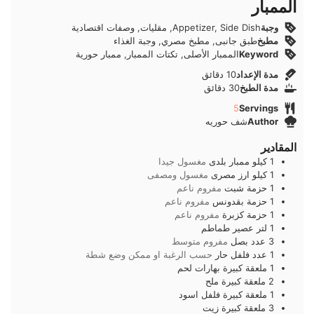
الممبار
وجبة
Appetizer, Side Dish, مقليات, وصفات اقتصادية
مطبخ
طبق جانبى, مطبخ مصري, وجبة الغذاء
Keyword
الممبار الأصلى, تكتات الممبار, ممبار حورية
دقائق
مدة الإعداد
10
دقائق
دقائق
مدة الطبخ
30
دقائق
5
Servings
Author
شف حوريه
المقادير
1
كيلو
ممبار بلدى
مغسول جيدا
1
كيلو
ارز مصرى
مغسول ومصفى
1
حزمة
شبت
مفروم ناعم
1
حزمة
بقدونس
مفروم ناعم
1
حزمة
كزبرة
مفروم ناعم
1
لتر
عصير طماطم
3
عدد
بصل
مفروم متوسط
1
عدد
فلفل حار
حسب الرغبة او ممكن وضع شطة
1
ملعقة كبيرة
بهارات لحم
2
ملعقة كبيرة
ملح
1
ملعقة كبيرة
فلفل اسود
3
ملعقة كبيرة
زيت