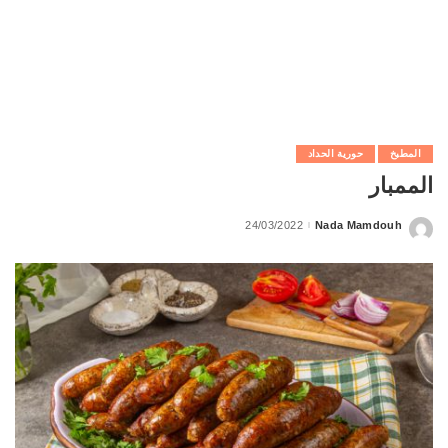
المطبخ
حورية الحداد
الممبار
24/03/2022
Nada Mamdouh
Posted
by