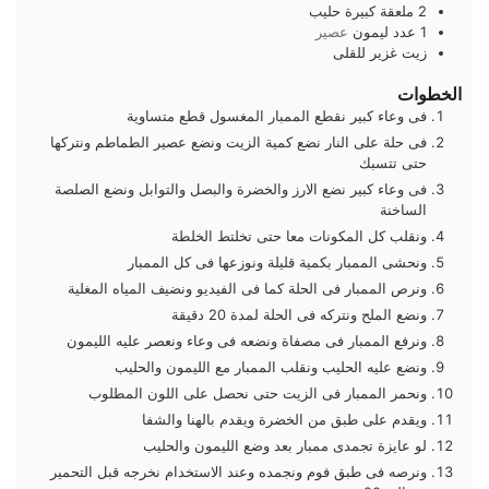
2
ملعقة كبيرة
حليب
1
عدد
ليمون
عصير
زيت غزير للقلى
الخطوات
فى وعاء كبير نقطع الممبار المغسول قطع متساوية
فى حلة على النار نضع كمية الزيت ونضع عصير الطماطم ونتركها
حتى تتسبك
فى وعاء كبير نضع الارز والخضرة والبصل والتوابل ونضع الصلصة
الساخنة
ونقلب كل المكونات معا حتى تخلتط الخلطة
ونحشى الممبار بكمية قليلة ونوزعها فى كل الممبار
ونرص الممبار فى الحلة كما فى الفيديو ونضيف المياه المغلية
ونضع الملح ونتركه فى الحلة لمدة 20 دقيقة
ونرفع الممبار فى مصفاة ونضعه فى وعاء ونعصر عليه الليمون
ونضع عليه الحليب ونقلب الممبار مع الليمون والحليب
ونحمر الممبار فى الزيت حتى نحصل على اللون المطلوب
ويقدم على طبق من الخضرة ويقدم بالهنا والشفا
لو عايزة تجمدى ممبار بعد وضع الليمون والحليب
ونرصه فى طبق فوم ونجمده وعند الاستخدام نخرجه قبل التحمير