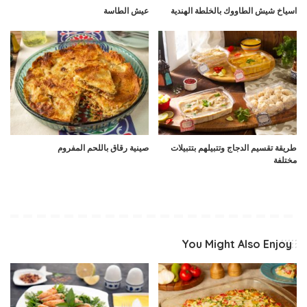
اسياخ شيش الطاووك بالخلطة الهندية
عيش الطاسة
طريقة تقسيم الدجاج وتتبيلهم بتتبيلات
صينية رقاق باللحم المفروم
مختلفة
You Might Also Enjoy