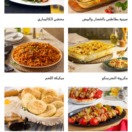
صينية بطاطس بالخضار والبيض
محشي الكاليماري
مكرونة النجرسكو
مبكبكة اللحم