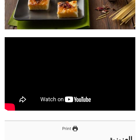
Print
العزيزية