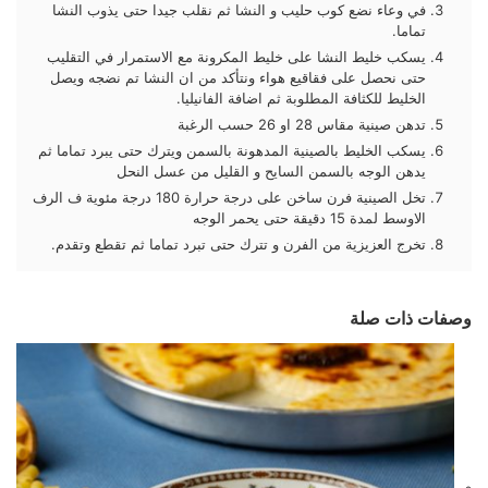
في وعاء نضع كوب حليب و النشا ثم نقلب جيدا حتى يذوب النشا
تماما.
يسكب خليط النشا على خليط المكرونة مع الاستمرار في التقليب
حتى نحصل على فقاقيع هواء ونتأكد من ان النشا تم نضجه ويصل
الخليط للكثافة المطلوبة ثم اضافة الفانيليا.
تدهن صينية مقاس 28 او 26 حسب الرغبة
يسكب الخليط بالصينية المدهونة بالسمن ويترك حتى يبرد تماما ثم
يدهن الوجه بالسمن السايح و القليل من عسل النحل
تخل الصينية فرن ساخن على درجة حرارة 180 درجة مئوية ف الرف
الاوسط لمدة 15 دقيقة حتى يحمر الوجه
تخرج العزيزية من الفرن و تترك حتى تبرد تماما ثم تقطع وتقدم.
وصفات ذات صلة