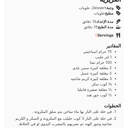
وجبة
Dessert, حلويات
مطبخ
حلويات
دقائق
مدة الإعداد
15
دقائق
دقائق
مدة الطبخ
15
دقائق
6
Servings
المقادير
75
جرام
اسباجيتي
1
لتر
حليب
100
جرام
نشا
2
معلقة كبيرة
سمن بلدي
2
معلقة كبيرة
عسل
3
معلقة كبيرة
كريم شانتيه
¾
كوب
سكر
½
معلقة صغيرة
فانيليا
½
كوب
جوز هند
الخطوات
في حلة على النار بها ماء ساخن يتم سلق المكرونة .
في حلة على النار 3 كوب حليلب مع المكرونة و السكر و الكريم
شانتيه وجوز الهند ثم نضربهم بالمضرب اليدوي او في الخلاط.