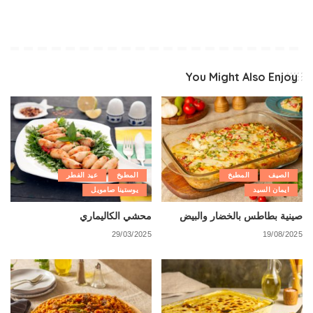
You Might Also Enjoy
الصيف
المطبخ
المطبخ
عيد الفطر
ايمان السيد
يوستينا صامويل
صينية بطاطس بالخضار والبيض
محشي الكاليماري
29/03/2025
19/08/2025