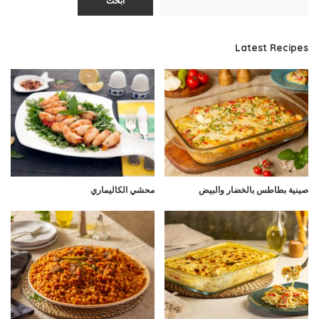
ابحث
Latest Recipes
صينية بطاطس بالخضار والبيض
محشي الكاليماري