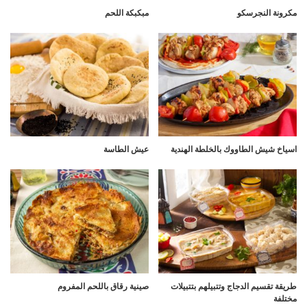
مكرونة النجرسكو
مبكبكة اللحم
اسياخ شيش الطاووك بالخلطة الهندية
عيش الطاسة
طريقة تقسيم الدجاج وتتبيلهم بتتبيلات
صينية رقاق باللحم المفروم
مختلفة