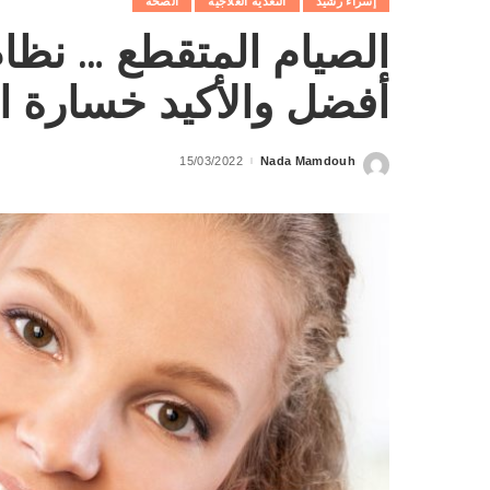
إسراء رشيد
التغذية العلاجية
الصحة
الصيام المتقطع … نظا
أفضل والأكيد خسارة ا
15/03/2022
Nada Mamdouh
Posted
by