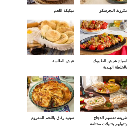
مكرونة النجرسكو
مبكبكة اللحم
اسياخ شيش الطاووك
عيش الطاسة
بالخلطة الهندية
طريقة تقسيم الدجاج
صينية رقاق باللحم المفروم
وتتبيلهم بتتبيلات مختلفة