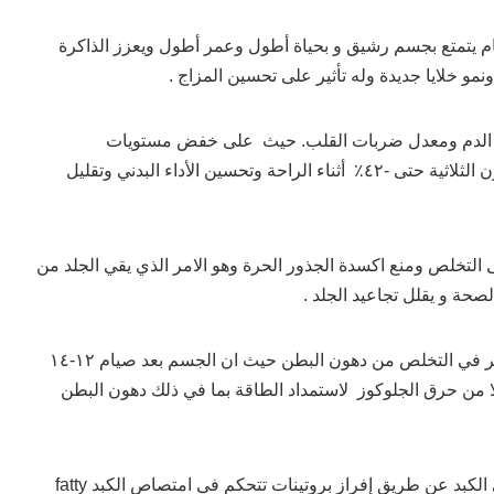
م يتمتع بجسم رشيق و بحياة أطول وعمر أطول ويعزز الذاكرة
مو خلايا جديدة وله تأثير على تحسين المزاج .
الدم ومعدل ضربات القلب. حيث على خفض مستويات
الكوليسترول حتى -٣٢٪؜ والدهون الثلاثية حتى -٤٢٪؜ أثناء الراحة وتحسين الأداء البدني وتقليل
 التخلص ومنع اكسدة الجذور الحرة وهو الامر الذي يقي الجلد من
حة و يقلل تجاعيد الجلد .
كما ان الصيام المتقطع دور كبير في التخلص من دهون البطن حيث ان الجسم بعد صيام ١٢-١٤
ا من حرق الجلوكوز لاستمداد الطاقة بما في ذلك دهون البطن
يعالج من يعانون من دهون على الكبد عن طريق إفراز بروتينات تتحكم في امتصاص الكبد fatty