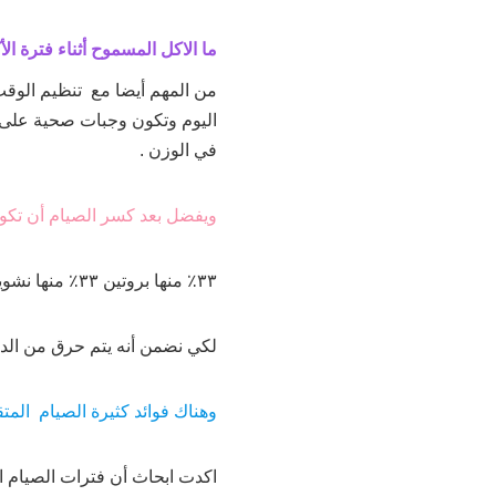
ما الاكل المسموح أثناء فترة الأ
من المهم أيضا مع تنظيم الوقت
اليوم وتكون وجبات صحية على 
في الوزن .
ويفضل بعد كسر الصيام أن تكون
٣٣٪؜ منها بروتين ٣٣٪؜ منها نشويات معقدة ٣٣٪؜ خضراوات .
لكي نضمن أنه يتم حرق من الده
وهناك فوائد كثيرة الصيام المت
اكدت ابحاث أن فترات الصيام ا