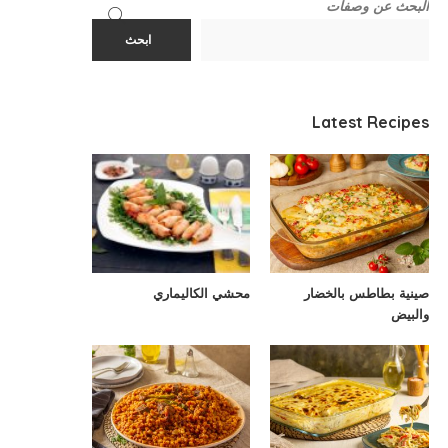
البحث عن وصفات
ابحث
Latest Recipes
صينية بطاطس بالخضار
محشي الكاليماري
والبيض