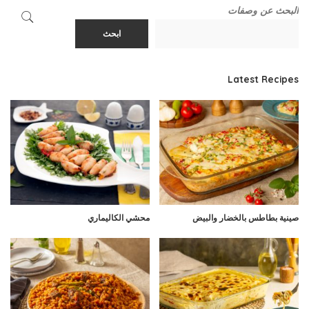
البحث عن وصفات
ابحث
Latest Recipes
صينية بطاطس بالخضار والبيض
محشي الكاليماري