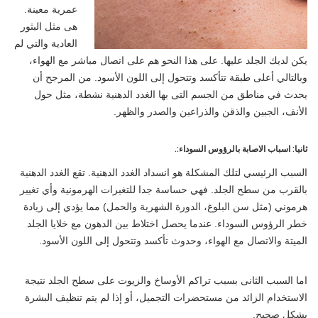
عمرية معينة.
هى مثل البثور
العادية والتي لم
يكن لديك الجلد عليها. على هذا النحو هم على اتصال مباشر مع الهواء،
وبالتالي أعلى طبقة تتأكسد وتتحول إلى اللون الأسود. من المرجح أن
يحدث في مناطق من الجسم التى بها الغدد الدهنية نشطة، مثل حول
الأنف، الجبين والذقن والذراعين والصدر والظهر.
ثانيا: اسباب الاصابة بالرؤوس السوداء:.
السبب الرئيسي لتلك المشكلة هو انسداد الغدد الدهنية. تقع الغدد الدهنية
بالقرب من سطح الجلد. فهي حساسة جدا للتغيرات الهرمونية وأي تغيير
هرموني (مثل سن البلوغ، الدورة الشهرية والحمل) مما يؤدي إلى زيادة
خطر الرؤوس السوداء. عندما يحصل اختلاط بين الدهون مع خلايا الجلد
الميتة والاتصال مع الهواء، وحدوث تأكسد وتتحول إلى اللون الأسود.
اما السبب الثانى بسبب تراكم الأوساخ والزيوت على سطح الجلد نتيجة
الاستخدام الزائد من مستحضرات التجميل، أو إذا لم يتم تنظيف البشرة
بشكل صحيح.