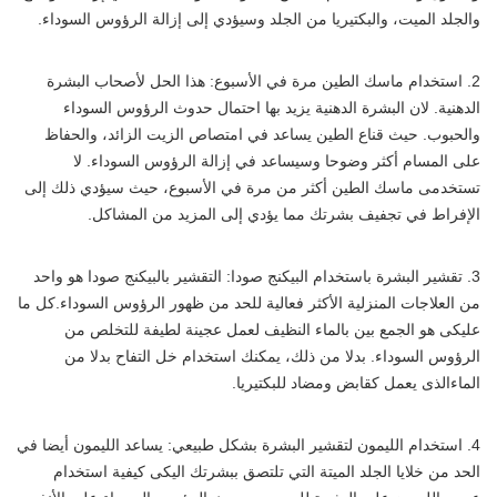
والجلد الميت، والبكتيريا من الجلد وسيؤدي إلى إزالة الرؤوس السوداء.
2. استخدام ماسك الطين مرة في الأسبوع: هذا الحل لأصحاب البشرة
الدهنية. لان البشرة الدهنية يزيد بها احتمال حدوث الرؤوس السوداء
والحبوب. حيث قناع الطين يساعد في امتصاص الزيت الزائد، والحفاظ
على المسام أكثر وضوحا وسيساعد في إزالة الرؤوس السوداء. لا
تستخدمى ماسك الطين أكثر من مرة في الأسبوع، حيث سيؤدي ذلك إلى
الإفراط في تجفيف بشرتك مما يؤدي إلى المزيد من المشاكل.
3. تقشير البشرة باستخدام البيكنج صودا: التقشير بالبيكنج صودا هو واحد
من العلاجات المنزلية الأكثر فعالية للحد من ظهور الرؤوس السوداء.كل ما
عليكى هو الجمع بين بالماء النظيف لعمل عجينة لطيفة للتخلص من
الرؤوس السوداء. بدلا من ذلك، يمكنك استخدام خل التفاح بدلا من
الماءالذى يعمل كقابض ومضاد للبكتيريا.
4. استخدام الليمون لتقشير البشرة بشكل طبيعي: يساعد الليمون أيضا في
الحد من خلايا الجلد الميتة التي تلتصق ببشرتك اليكى كيفية استخدام