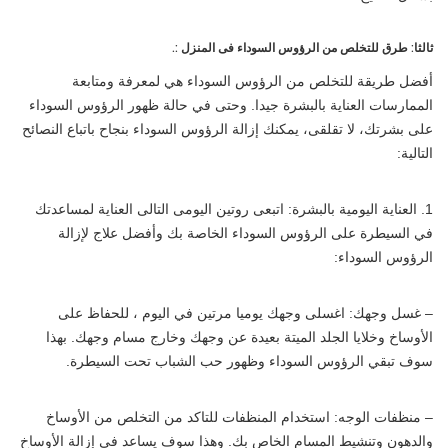
ثالثا: طرق للتخلص من الرؤوس السوداء فى المنزل :.
أفضل طريقة للتخلص من الرؤوس السوداء هي لمعرفة ومتابعة
الممارسات العناية بالبشرة جيدا. وحتى في حالة ظهور الرؤوس السوداء
على بشرتك، لا تقلقى، يمكنك إزالة الرؤوس السوداء بنجاح باتباع النصائح
التالية:
1. العناية اليومية بالبشرة: اتبعى روتين اليومى التالى العناية لمساعدتك
في السيطرة على الرؤوس السوداء الخاصة بك وأفضل علاج لإزالة
الرؤوس السوداء:
– غسل وجهك: اغسلى وجهك يوميا مرتين في اليوم ، للحفاظ على
الأوساخ وخلايا الجلد الميتة بعيدة عن وجهك وخارج مسام وجهك. بهذا
سوف تبقي الرؤوس السوداء وظهور حب الشباب تحت السيطرة.
– منظفات الوجه: استخدام المنظفات للتاكد من التخلص من الأوساخ
والدهون وتنشيط المسام الخاص بك. وهذا سوف يساعد في إزالة الأوساخ