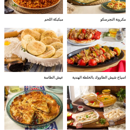
مكرونة النجرسكو
مبكبكة اللحم
اسياخ شيش الطاووك بالخلطة الهندية
عيش الطاسة