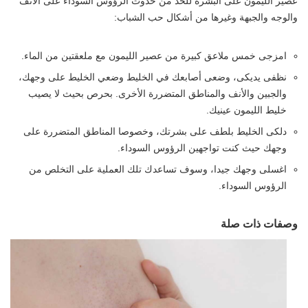
عصير الليمون على البشرة للحد من حدوث الرؤوس السوداء على الأنف
والوجه والجبهة وغيرها من أشكال حب الشباب:
امزجى خمس ملاعق كبيرة من عصير الليمون مع ملعقتين من الماء.
نظفى يديكى، وضعى أصابعك في الخليط وضعي الخليط على وجهك،
والجبين والأنف والمناطق المتضررة الأخرى. بحرص بحيث لا يصيب
خليط الليمون عينيك.
دلكى الخليط بلطف على بشرتك، وخصوصا المناطق المتضررة على
وجهك حيث كنت تواجهين الرؤوس السوداء.
اغسلى وجهك جيدا، وسوف تساعدك تلك العملية على التخلص من
الرؤوس السوداء.
وصفات ذات صلة