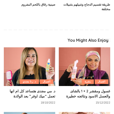
طريقة تقسيم الدجاج وتتبيلهم بتتبيلات
صينية رقاق باللحم المفروم
مختلفة
You Might Also Enjoy
الجمال
بشرة
الجمال
د. رنا مجدي
غسول ومقشر 2 × 1 بالشاى
د. مي مجدى هتساعد كل ام انها
والعسل الاسود ونتائجه خطيرة
تعمل “ميك اوفر” بعد الولادة
18/10/2022
15/12/2022