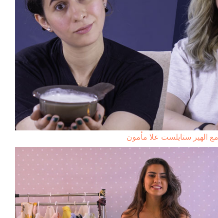
مع الهير ستايلست علا مأمون