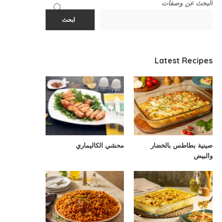
البحث عن وصفات
ابحث
Latest Recipes
صينية بطاطس بالخضار
محشي الكاليماري
والبيض