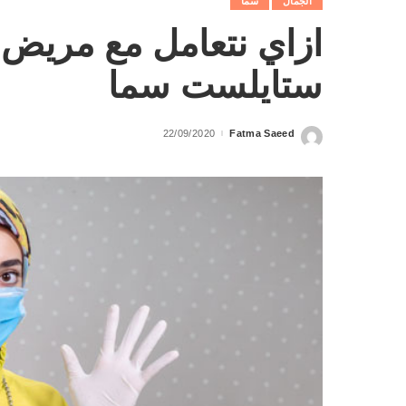
الجمال
سما
ازاي نتعامل مع مريض ا
ستايلست سما
22/09/2020
Fatma Saeed
Posted
by