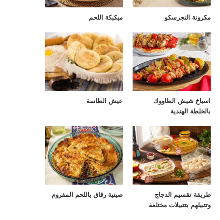
مكرونة النجرسكو
مبكبكة اللحم
اسياخ شيش الطاووك
عيش الطاسة
بالخلطة الهندية
طريقة تقسيم الدجاج
صينية رقاق باللحم المفروم
وتتبيلهم بتتبيلات مختلفة