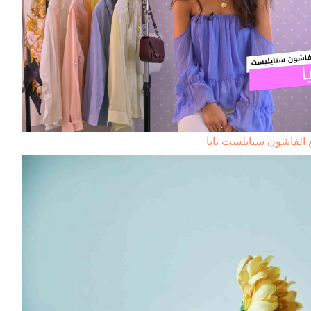
 الفاشون ستايلست تايا