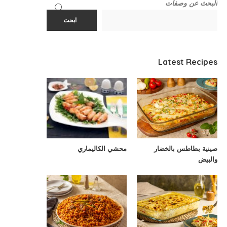
البحث عن وصفات
ابحث
Latest Recipes
صينية بطاطس بالخضار
محشي الكاليماري
والبيض