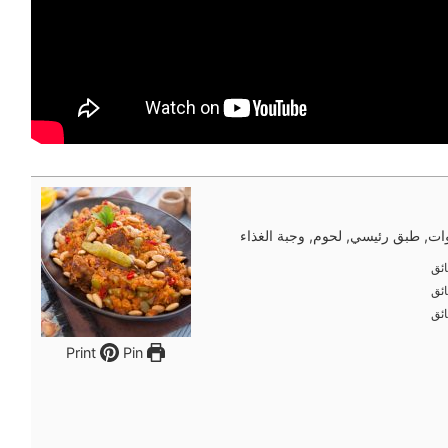
ت, طبق رئيسي, لحوم, وجبة الغذاء
ئق
ئق
ئق
ئق
ئق
ئق
Pin
Print