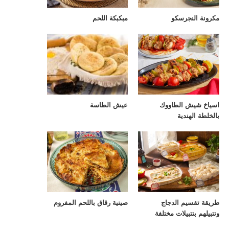
مكرونة النجرسكو
مبكبكة اللحم
اسياخ شيش الطاووك
عيش الطاسة
بالخلطة الهندية
طريقة تقسيم الدجاج
صينية رقاق باللحم المفروم
وتتبيلهم بتتبيلات مختلفة