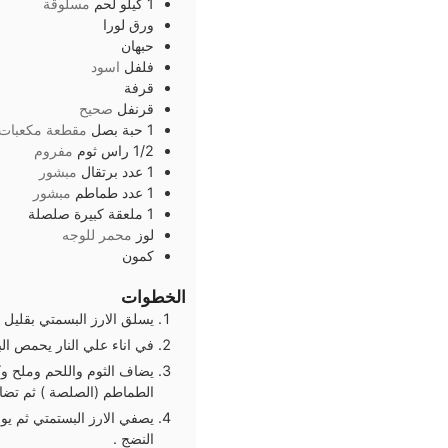
1
كيلو
لحم
مسلوقة
ورق
لورا
حبهان
فلفل
اسود
قرفة
قرنفل
صحيح
1
حبة
بصل
مقطعة مكعبات
1/2
راس
ثوم
مفروم
1
عدد
برتقال
مبشور
1
عدد
طماطم
مبشور
1
ملعقة كبيرة
صلصلة
لوز
محمر للوجه
كمون
الخطوات
يسلق الارز البسمتي بقليل 
في اناء علي النار يحمص ا
يضاف الثوم واللحم وملح و
الطماطم (الصلصة ) ثم تضاف
يصفي الارز البستمتي ثم يو
النضج .