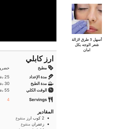
أسهل 3 طرق لازالة
شعر الوجه بكل
امان
ارز كابلي
مطبخ
خضروا
دقا
مدة الإعداد
25
دقا
دقا
مدة الطبخ
30
دقا
دقا
الوقت الكلي
55
دقا
4
Servings
المقادير
2
كوب
ارز
منقوع
زعفران
منقوع