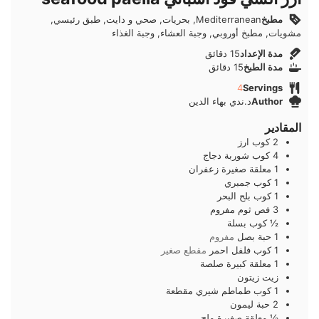
مطبخ
Mediterranean, بحريات, صحي و دايت, طبق رئيسي,
مشويات, مطبخ أوروبي, وجبة العشاء, وجبة الغذاء
دقائق
مدة الإعداد
15
دقائق
دقائق
مدة الطبخ
15
دقائق
4
Servings
Author
د.ندي بهاء الدين
المقادير
2
كوب
ارز
4
كوب
شوربة دجاج
1
معلقة صغيرة
زعفران
1
كوب
جمبري
1
كوب
بلح البحر
3
فص
ثوم مفروم
½
كوب
بسلة
1
حبة
بصل
مفروم
1
كوب
فلفل احمر
مقطع صغير
1
معلقة كبيرة
صلصة
زيت زيتون
1
كوب
طماطم شيري مقطعة
2
حبة
ليمون
½
معلقة صغيرة
ملح