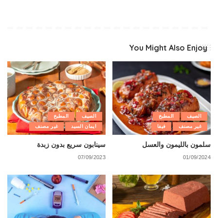
You Might Also Enjoy
الصيف
المطبخ
الصيف
المطبخ
غير مصنف
فيفا
ايمان السيد
غير مصنف
سلمون بالليمون والعسل
سينابون سريع بدون زبدة
07/09/2023
01/09/2024