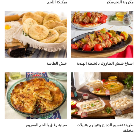
مكرونة النجرسكو
مبكبكة اللحم
اسياخ شيش الطاووك بالخلطة الهندية
عيش الطاسة
طريقة تقسيم الدجاج وتتبيلهم بتتبيلات
صينية رقاق باللحم المفروم
مختلفة