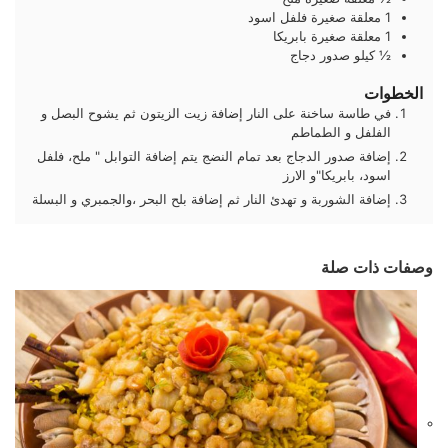
1
معلقة صغيرة
فلفل اسود
1
معلقة صغيرة
بابريكا
½
كيلو
صدور دجاج
الخطوات
في طاسة ساخنة على النار إضافة زيت الزيتون ثم يشوح البصل و
الفلفل و الطماطم
إضافة صدور الدجاج بعد تمام النضج يتم إضافة التوابل " ملح، فلفل
اسود، بابريكا"و الارز
إضافة الشوربة و تهدئ النار ثم إضافة بلح البحر ،والجمبري و البسلة
وصفات ذات صلة