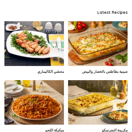
Latest Recipes
صينية بطاطس بالخضار والبيض
محشي الكاليماري
مكرونة النجرسكو
مبكبكة اللحم