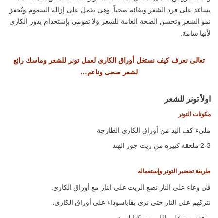
يساعد على فرد الشعر وبقائه صحياً. وهى تعمل على إزالة السموم وتُحفز
نمو الشعر وتحسن الصحة العامة للشعر ولا تقومى بإستخدام بذور الكارى
لأنها سامة.
تعالى نعرف كيف نستغل أوراق الكارى لعمل تونر للشعر وماسك رائع
لشعر صحى وناعم…
اولاً تونر للشعر
مكونات التونر
ملىء كف اليد من أوراق الكارى الطازجة
2-3 ملعقة كبيرة من زيت جوز الهند
طريقة تحضير التونر وإستعماله
فى وعاء على النار نضع الزيت على النار مع أوراق الكارى.
نتركهم على النار حتى نرى بقاياسوداء على أوراق الكارى.
نرفعه من على النار ونتركها لتبرد.