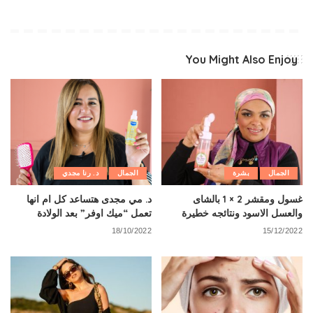
You Might Also Enjoy
الجمال
بشرة
الجمال
د. رنا مجدي
غسول ومقشر 2 × 1 بالشاى
د. مي مجدى هتساعد كل ام انها
والعسل الاسود ونتائجه خطيرة
تعمل “ميك اوفر” بعد الولادة
18/10/2022
15/12/2022