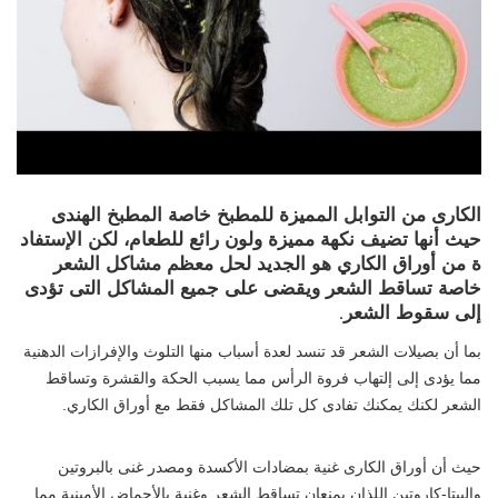
الكارى من التوابل المميزة للمطبخ خاصة المطبخ الهندى
حيث أنها تضيف نكهة مميزة ولون رائع للطعام، لكن الإستفاد
ة من أوراق الكاري هو الجديد لحل معظم مشاكل الشعر
خاصة تساقط الشعر ويقضى على جميع المشاكل التى تؤدى
إلى سقوط الشعر.
بما أن بصيلات الشعر قد تنسد لعدة أسباب منها التلوث والإفرازات الدهنية
مما يؤدى إلى إلتهاب فروة الرأس مما يسبب الحكة والقشرة وتساقط
الشعر لكنك يمكنك تفادى كل تلك المشاكل فقط مع أوراق الكاري.
حيث أن أوراق الكارى غنية بمضادات الأكسدة ومصدر غنى بالبروتين
والبيتا-كاروتين اللذان يمنعان تساقط الشعر وغنية بالأحماض الأمينية مما