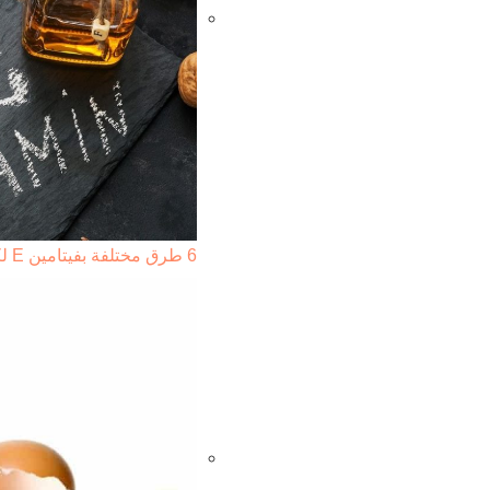
6 طرق مختلفة بفيتامين E لكل مشاكل البشرة والشعر…