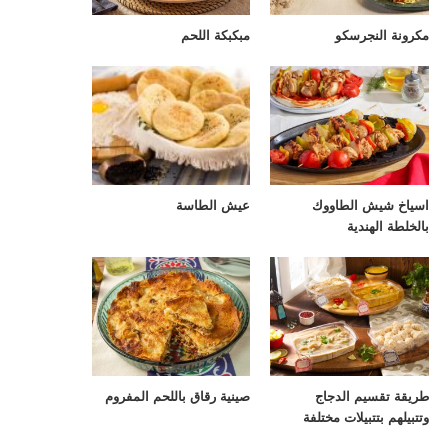
مكرونة النجرسكو
مبكبكة اللحم
اسياخ شيش الطاووك
عيش الطاسة
بالخلطة الهندية
طريقة تقسيم الدجاج
صينية رقاق باللحم المفروم
وتتبيلهم بتتبيلات مختلفة