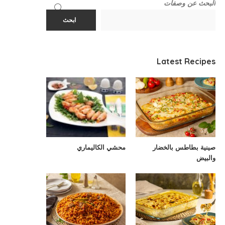
البحث عن وصفات
ابحث
Latest Recipes
صينية بطاطس بالخضار
محشي الكاليماري
والبيض