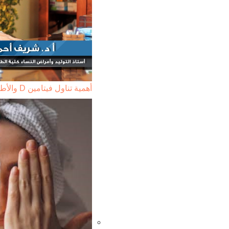
أهمية تناول فيتامين D والأطعمة المتوفر بها