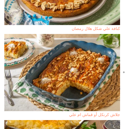
كنافة علي شكل هلال رمضان
جلاش كرنكل أو قماش ام علي