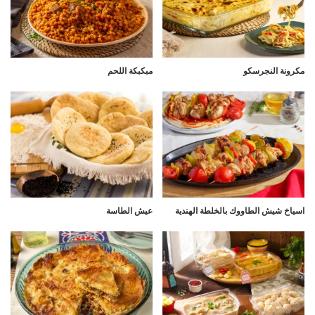
مكرونة النجرسكو
مبكبكة اللحم
اسياخ شيش الطاووك بالخلطة الهندية
عيش الطاسة