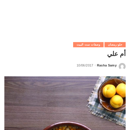
حلو-رمضان
وصفات ست البيت
أم علي
10/06/2017
Rasha Samy
Posted
by