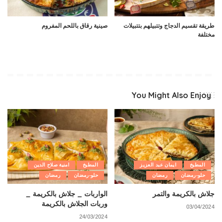
طريقة تقسيم الدجاج وتتبيلهم بتتبيلات
صينية رقاق باللحم المفروم
مختلفة
You Might Also Enjoy
المطبخ
ايمان عبد العزيز
المطبخ
امنية صلاح الدين
حلو-رمضان
رمضان
حلو-رمضان
رمضان
جلاش بالكريمة والتمر
الواربات _ جلاش بالكريمة _
وربات الجلاش بالكريمة
03/04/2024
24/03/2024