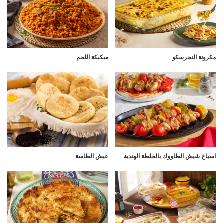
مكرونة النجرسكو
مبكبكة اللحم
اسياخ شيش الطاووك بالخلطة الهندية
عيش الطاسة