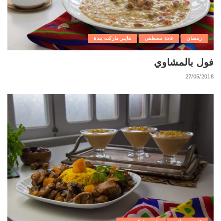
رمضان
غادة مصطفى
هايبر ماركت بندة
فول بالمشاوي
27/05/2018