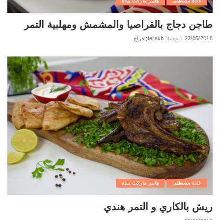
غادة مصطفى
هايبر ماركت بندة
طاجن دجاج بالقراصيا والمشمش ومهلبية التمر
22/05/2018
ferakh; فراخ
Tags:
غادة مصطفى
هايبر ماركت بندة
ريش بالكاري و التمر هندي