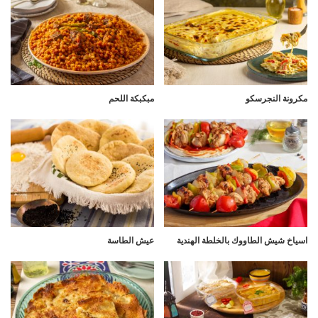
مكرونة النجرسكو
مبكبكة اللحم
اسياخ شيش الطاووك بالخلطة الهندية
عيش الطاسة