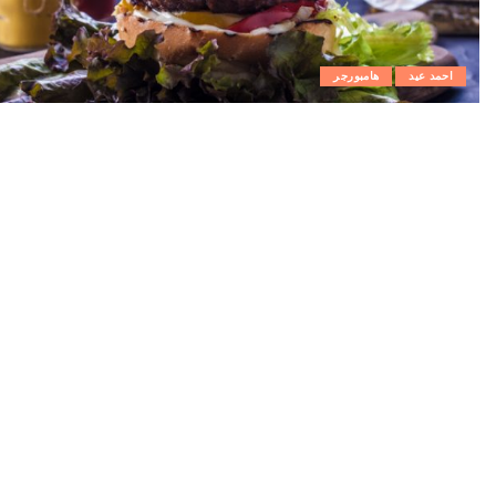
احمد عيد
هامبورجر