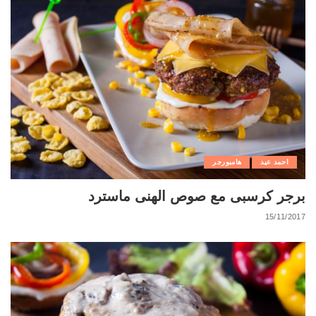
احمد عيد
هامبورجر
برجر كرسبى مع صوص الهنى ماسترد
15/11/2017