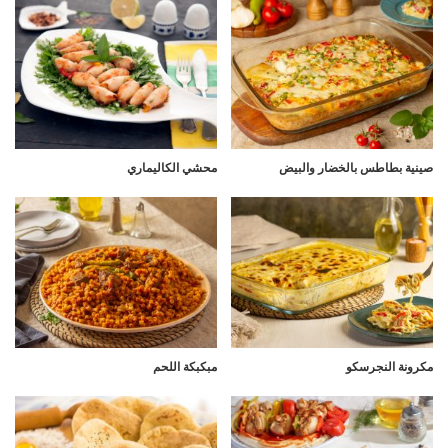
صينية بطاطس بالخضار والبيض
محشي الكاليماري
مكرونة النجرسكو
مبكبكة اللحم