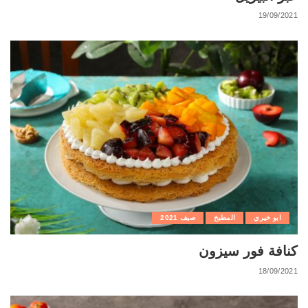
19/09/2021
ابو خيري
المطبخ
صيف 2021
كنافة فور سيزون
18/09/2021