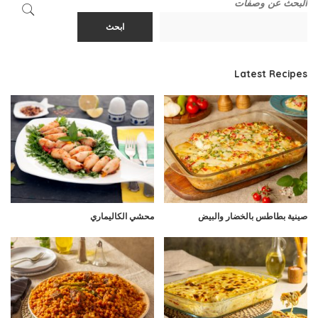
البحث عن وصفات
ابحث
Latest Recipes
صينية بطاطس بالخضار والبيض
محشي الكاليماري