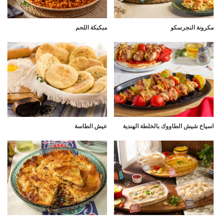
مكرونة النجرسكو
مبكبكة اللحم
اسياخ شيش الطاووك بالخلطة الهندية
عيش الطاسة