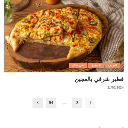
الصيف
المطبخ
تقى صلاح
فطير شرقي بالعجين
21/05/2024
94
…
2
1