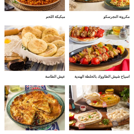
مكرونة النجرسكو
مبكبكة اللحم
اسياخ شيش الطاووك بالخلطة الهندية
عيش الطاسة