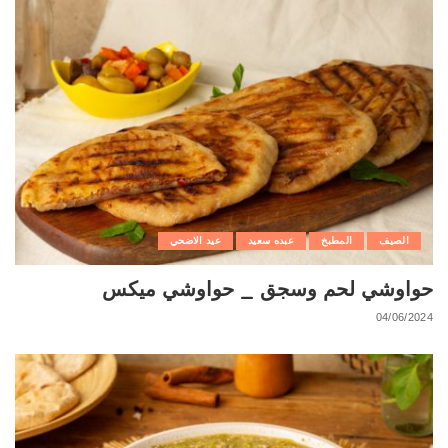
الصيف
المطبخ
عبده سعيد
عيد الاضحي
حواوشي لحم وسجق _ حواوشي ميكس
04/06/2024