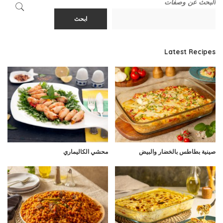
البحث عن وصفات
ابحث
Latest Recipes
صينية بطاطس بالخضار والبيض
محشي الكاليماري