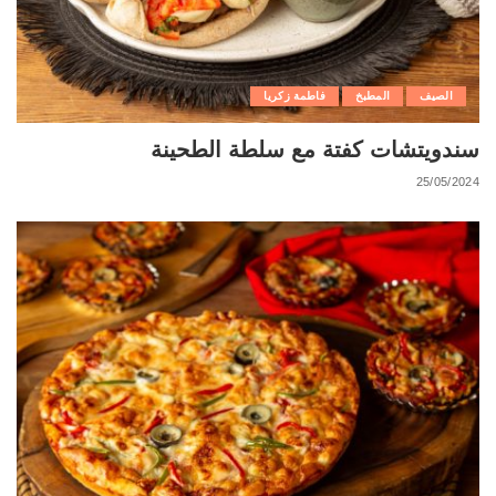
الصيف
المطبخ
فاطمة زكريا
سندويتشات كفتة مع سلطة الطحينة
25/05/2024