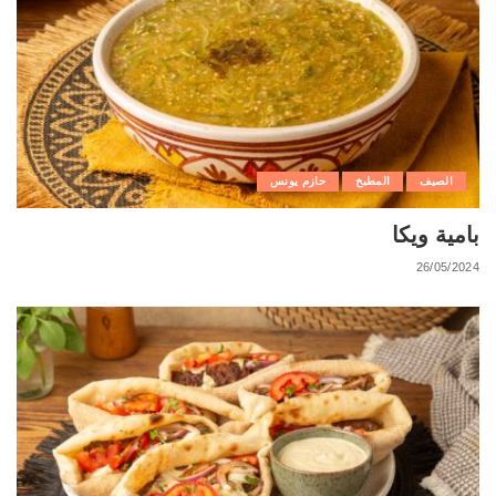
الصيف
المطبخ
حازم يونس
بامية ويكا
26/05/2024