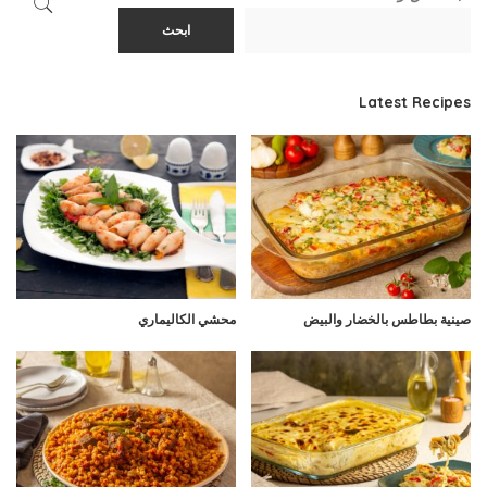
ابحث
Latest Recipes
صينية بطاطس بالخضار والبيض
محشي الكاليماري