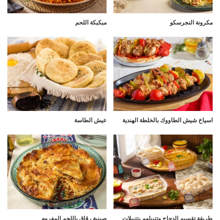
مكرونة النجرسكو
مبكبكة اللحم
اسياخ شيش الطاووك بالخلطة الهندية
عيش الطاسة
طريقة تقسيم الدجاج وتتبيلهم بتتبيلات
صينية رقاق باللحم المفروم