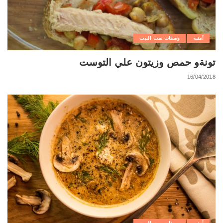
أمنيه
وصفات ست البيت
تونةو حمص وزيتون علي التوست
16/04/2018