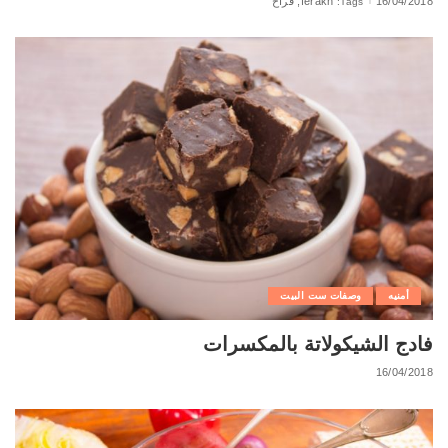
16/04/2018
ferakh; فراخ
Tags:
أمنيه
وصفات ست البيت
فادج الشيكولاتة بالمكسرات
16/04/2018