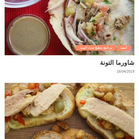
أمنيه
برنامج مطبخ ست البيت
شاورما التونة
16/04/2018