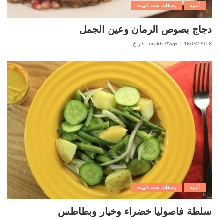
أمنيه
وصفات ست البيت
دجاج بصوص الرمان وعين الجمل
16/04/2018
ferakh; فراخ
Tags:
أمنيه
وصفات ست البيت
سلطة فاصوليا خضراء وخيار وبطاطس