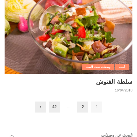
أمنيه
وصفات ست البيت
سلطة الفتوش
16/04/2018
42
…
2
1
البحث عن وصفات