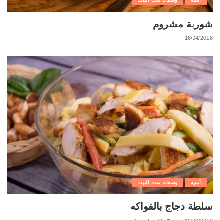
أمنيه
وصفات ست البيت
شوربة مشروم
16/04/2018
أمنيه
وصفات ست البيت
سلطة دجاج بالفواكه