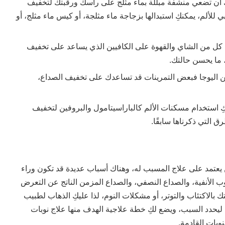
 أن تضعي منشفة مبللة بماء مثلج على رأسك ورقبتك لتخفيف
ي للألم، يمكنكِ استبدالها بزجاجة ماء مثلجة، أو كيس ماء مثلج، أو
كل من الشاي والقهوة على الكافيين الذي يساعد على تخفيف
، ما يحسن حالتك.
ن اليوجا فبعض التمرينات قد تساعدك على تخفيف الصداع،
ِ استخدام مسكنات الألم كالباراسيتامول والبروفين لتخفيف
 التي ذكرناها سابقًا.
يعتمد على علاج المسبب له، وهناك أسباب عديدة قد تكون وراء
وب الأنفية، والصداع النصفي، والصداع المزمن الناتج عن التعرض
بالاكتئاب والتوتر، أو مشكلات النوم، لذا عليكِ الذهاب لطبيب
يحدد السبب، ويضع لكِ خطة علاجية الهدف منها علاج نوبات
نوبات القادمة.