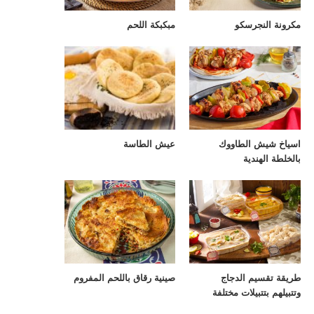
مكرونة النجرسكو
مبكبكة اللحم
اسياخ شيش الطاووك
عيش الطاسة
بالخلطة الهندية
طريقة تقسيم الدجاج
صينية رقاق باللحم المفروم
وتتبيلهم بتتبيلات مختلفة