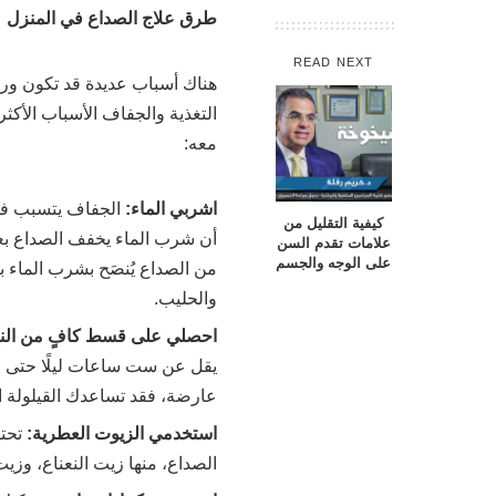
طرق علاج الصداع في المنزل
READ NEXT
هناك أسباب عديدة قد تكون وراء
التغذية والجفاف الأسباب الأكثر
معه:
اشربي الماء:
الجفاف يتسبب في 
كيفية التقليل من
علامات تقدم السن
على الوجه والجسم
من الصداع يُنصَح بشرب الماء با
والحليب.
احصلي على قسط كافٍ من النو
يقل عن ست ساعات ليلًا حتى لا
عارضة، فقد تساعدك القيلولة 
استخدمي الزيوت العطرية:
تحتو
الصداع، منها زيت النعناع، وزيت