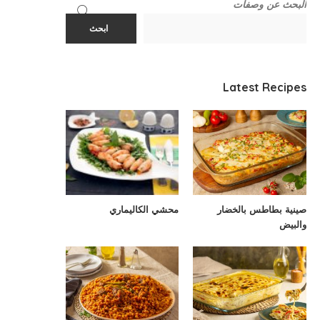
البحث عن وصفات
ابحث
Latest Recipes
صينية بطاطس بالخضار
محشي الكاليماري
والبيض