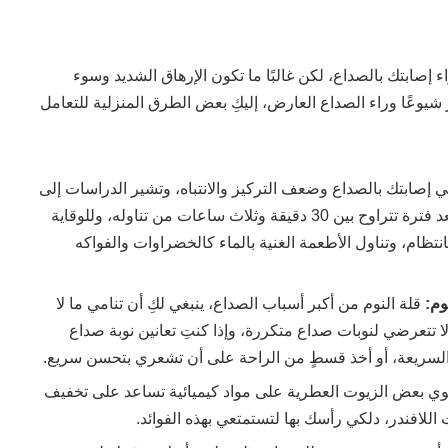
 إصابتك بالصداع، لكن غالبًا ما تكون الإرهاق الشديد وسوء
 شيوعًا وراء الصداع العارض، إليكِ بعض الطرق المنزلية للتعامل
إصابتك بالصداع وضعف التركيز والانتباه، وتشير الدراسات إلى
أن شرب الماء يخفف الصداع بعد فترة تتراوح بين 30 دقيقة وثلاث ساعات من تناوله، وللوقاية
نتظام، وتناول الأطعمة الغنية بالماء كالخضراوات والفواكه
م:
قلة النوم من أكبر أسباب الصداع، ينبغي لكِ أن تنامي ما لا
 تتعرضي لنوبات صداع متكررة، وإذا كنتِ تعانين نوبة صداع
السريعة، أو أخذ قسطٍ من الراحة على أن تشعري بتحسن سريع.
ي بعض الزيوت العطرية على مواد كيميائية تساعد على تخفيف
 اللافندر، دلكي رأسك بها لتستمتعي بهذه الفوائد.