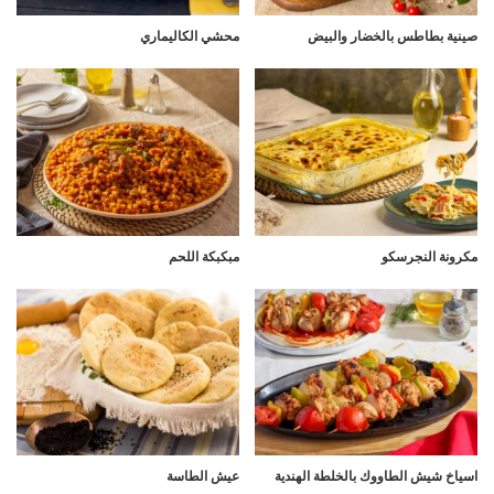
صينية بطاطس بالخضار والبيض
محشي الكاليماري
مكرونة النجرسكو
مبكبكة اللحم
اسياخ شيش الطاووك بالخلطة الهندية
عيش الطاسة