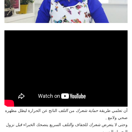
يجب
أن تعلمي طريقة
حماية شعرك
من
التلف
الناتج عن الحرارة ليظل مظهره
صحي ولامع ,
وحتى لا يتعرض
شعرك
للجفاف
والتلف
السريع ينصحك الخبراء
قبل
نزول
البحر او البسين