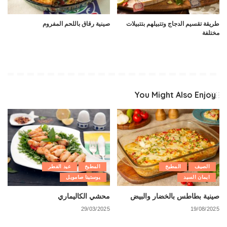
طريقة تقسيم الدجاج وتتبيلهم بتتبيلات
صينية رقاق باللحم المفروم
مختلفة
You Might Also Enjoy
الصيف
المطبخ
المطبخ
عيد الفطر
ايمان السيد
يوستينا صامويل
صينية بطاطس بالخضار والبيض
محشي الكاليماري
29/03/2025
19/08/2025