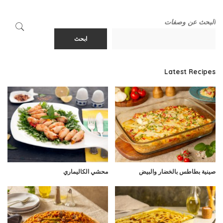
البحث عن وصفات
ابحث
Latest Recipes
صينية بطاطس بالخضار والبيض
محشي الكاليماري