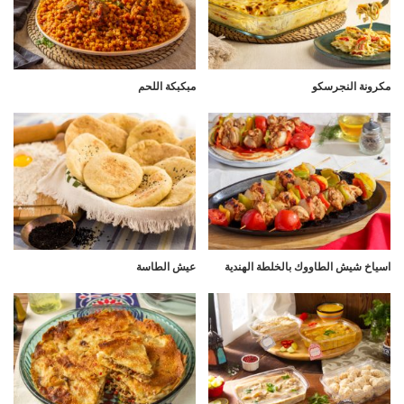
مكرونة النجرسكو
مبكبكة اللحم
اسياخ شيش الطاووك بالخلطة الهندية
عيش الطاسة