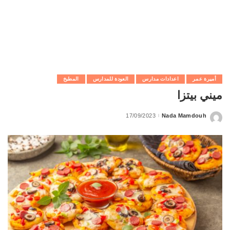
أميرة عمر
اعدادات مدارس
العودة للمدارس
المطبخ
ميني بيتزا
17/09/2023
Nada Mamdouh
Posted
by