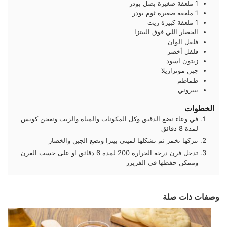
1
ملعقة صغيرة
بصل بودر
1
ملعقة صغيرة
ثوم بودر
1
ملعقة كبيرة
زيت
الخضار اللي فوق البيتزا
فلفل الوان
فلفل أخضر
زيتون اسود
جبن موتزاريلا
طماطم
بيبروني
الخطوات
في وعاء نضع الدقيق وكل المكونات والمياه والزيت ونعجن كويس
لمدة 8 دقائق
نتركها تخمر ثم نشكلها لميني بيتزا ونضع الجبن والخضار
تدخل فرن درجة الحرارة 200 لمدة 6 دقائق او على حسب الفرن
وممكن حفظها في الفريزر
وصفات ذات صلة