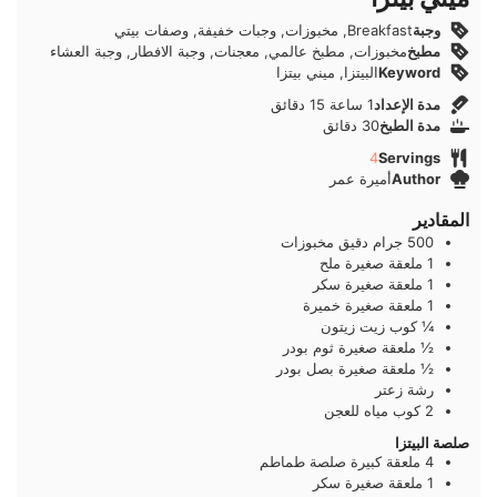
وجبة
Breakfast, مخبوزات, وجبات خفيفة, وصفات بيتي
مطبخ
مخبوزات, مطبخ عالمي, معجنات, وجبة الافطار, وجبة العشاء
Keyword
البيتزا, ميني بيتزا
ساعة
دقائق
مدة الإعداد
1
ساعة
15
دقائق
دقائق
مدة الطبخ
30
دقائق
4
Servings
Author
أميرة عمر
المقادير
500
جرام
دقيق مخبوزات
1
ملعقة صغيرة
ملح
1
ملعقة صغيرة
سكر
1
ملعقة صغيرة
خميرة
¼
كوب
زيت زيتون
½
ملعقة صغيرة
ثوم بودر
½
ملعقة صغيرة
بصل بودر
رشة
زعتر
2
كوب
مياه للعجن
صلصة البيتزا
4
ملعقة كبيرة
صلصة طماطم
1
ملعقة صغيرة
سكر