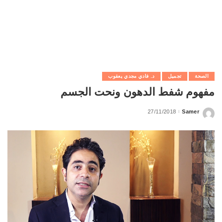
الصحة
تجميل
د. فادي مجدي يعقوب
مفهوم شفط الدهون ونحت الجسم
27/11/2018
Samer
Posted
by