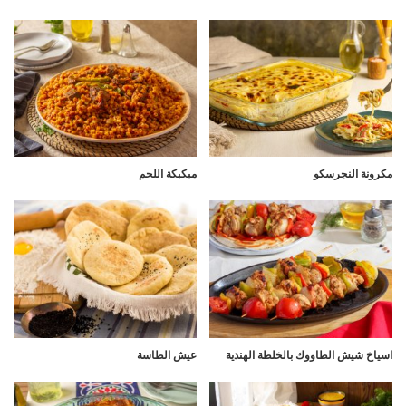
مكرونة النجرسكو
مبكبكة اللحم
اسياخ شيش الطاووك بالخلطة الهندية
عيش الطاسة