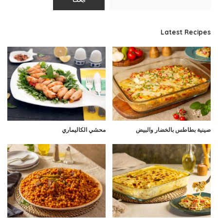
ابحث
Latest Recipes
صينية بطاطس بالخضار والبيض
محشي الكاليماري