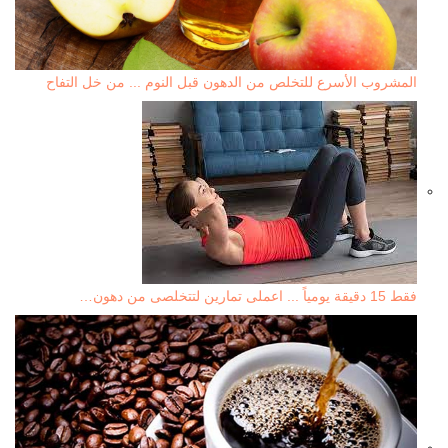
المشروب الأسرع للتخلص من الدهون قبل النوم ... من خل التفاح
فقط 15 دقيقة يومياً ... اعملى تمارين لتتخلصى من دهون…