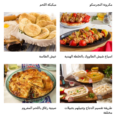
مكرونة النجرسكو
مبكبكة اللحم
اسياخ شيش الطاووك بالخلطة الهندية
عيش الطاسة
طريقة تقسيم الدجاج وتتبيلهم بتتبيلات
صينية رقاق باللحم المفروم
مختلفة